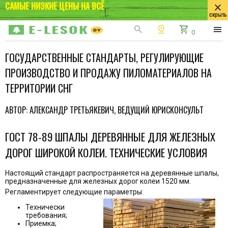
САМЫЕ НИЗКИЕ ЦЕНЫ НА ВСЁ
close
скрыть
search
pin_drop
shopping_cart
menu
0
ГОСУДАРСТВЕННЫЕ СТАНДАРТЫ, РЕГУЛИРУЮЩИЕ
ПРОИЗВОДСТВО И ПРОДАЖУ ПИЛОМАТЕРИАЛОВ НА
ТЕРРИТОРИИ СНГ
АВТОР: АЛЕКСАНДР ТРЕТЬЯКЕВИЧ, ВЕДУЩИЙ ЮРИСКОНСУЛЬТ
ГОСТ 78-89 ШПАЛЫ ДЕРЕВЯННЫЕ ДЛЯ ЖЕЛЕЗНЫХ
ДОРОГ ШИРОКОЙ КОЛЕИ. ТЕХНИЧЕСКИЕ УСЛОВИЯ
Настоящий стандарт распространяется на деревянные шпалы,
предназначенные для железных дорог колеи 1520 мм.
Регламентирует следующие параметры:
Технически
требования;
Приемка;