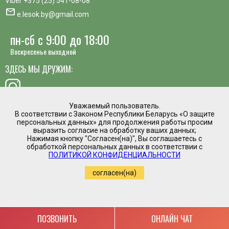
Viber
+375 (25) 541-08-08
mail
e.lesok.by@gmail.com
пн-сб с 9:00 до 18:00
Воскресенье выходной
ЗДЕСЬ МЫ ДРУЖИМ:
Уважаемый пользователь.
В соответствии с Законом Республики Беларусь «О защите
хотите предложить идею, похвалить сотрудника или
персональных данных» для продолжения работы просим
пожаловаться?
выразить согласие на обработку ваших данных;
Нажимая кнопку "Согласен(на)", Вы соглашаетесь с
mail
обработкой персональных данных в соответствии с
Написать директору
ПОЛИТИКОЙ КОНФИДЕНЦИАЛЬНОСТИ
Интернет магазин временно приостановил
согласен(на)
работу.
Регистрация в торговом реестре №475961 от
05.03.2020
Copyright by www.e-lesok.by (2019-2022)
ПОЗВОНИТЬ
ОНЛАЙН ЧАТ