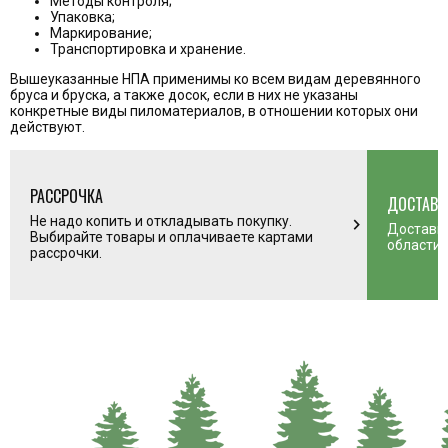
Методы контроля;
Упаковка;
Маркирование;
Транспортировка и хранение.
Вышеуказанные НПА применимы ко всем видам деревянного
бруса
и
бруска
, а также досок, если в них не указаны
конкретные виды пиломатериалов, в отношении которых они
действуют.
РАССРОЧКА
ДОСТАВК
n_right
Не надо копить и откладывать покупку.
chevron_right
Доставим
Выбирайте товары и оплачиваете картами
области 
рассрочки.