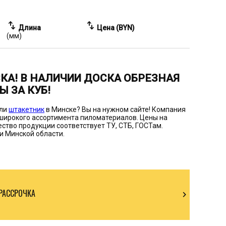
swap_vert
swap_vert
Длина
Цена (BYN)
(мм)
КА! В НАЛИЧИИ ДОСКА ОБРЕЗНАЯ
Ы ЗА КУБ!
или
штакетник
в Минске? Вы на нужном сайте! Компания
широкого ассортимента пиломатериалов. Цены на
ство продукции соответствует ТУ, СТБ, ГОСТам.
 и Минской области.
РАССРОЧКА
chevron_right