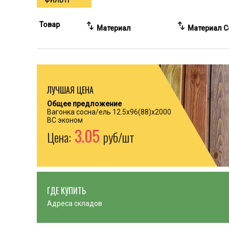
swap_vert
swap_vert
Товар
Материал
Материал
С
ЛУЧШАЯ ЦЕНА
Общее предложение
Вагонка сосна/ель 12.5x96(88)x2000
ВС эконом
3.05
Цена:
руб/шт
ГДЕ КУПИТЬ
Адреса складов