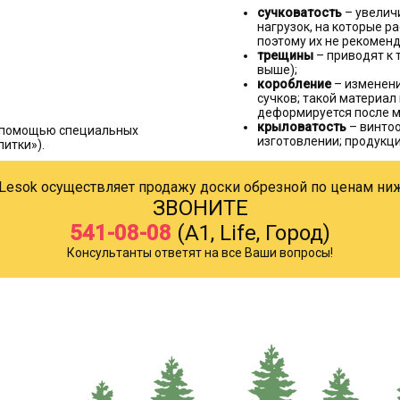
сучковатость
– увелич
нагрузок, на которые р
поэтому их не рекоменд
трещины
– приводят к 
выше);
коробление
– изменени
сучков; такой материал
деформируется после 
крыловатость
– винто
с помощью специальных
изготовлении; продукц
питки»).
Lesok осуществляет продажу доски обрезной по ценам н
ЗВОНИТЕ
541-08-08
(A1, Life, Город)
Консультанты ответят на все Ваши вопросы!