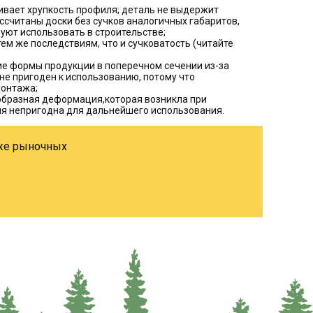
ивает хрупкость профиля; деталь не выдержит
ассчитаны доски без сучков аналогичных габаритов,
уют использовать в строительстве;
тем же последствиям, что и сучковатость (читайте
е формы продукции в поперечном сечении из-за
 не пригоден к использованию, потому что
монтажа;
образная деформация,которая возникла при
ия непригодна для дальнейшего использования.
иже рыночных