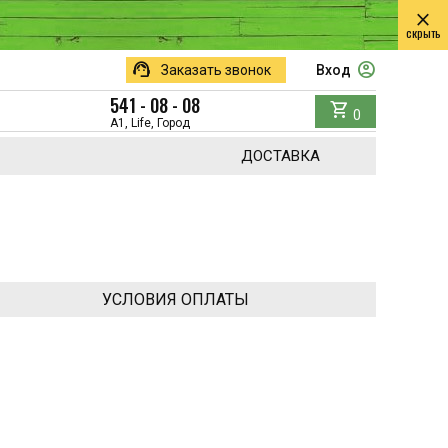
close
скрыть
support_agent
account_circle
Заказать звонок
Вход
541 - 08 - 08
shopping_cart
0
A1, Life, Город
ДОСТАВКА
УСЛОВИЯ ОПЛАТЫ