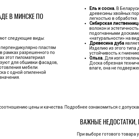
Ель и сосна.
В Беларуси
древесины хвойных пор
АДЕ В МИНСКЕ ПО
легкостью в обработке.
Сибирская лиственниц
волокон и эстетичность
подогнанными досками,
ляют следующие виды:
«натуральности» на ви
Древесина дуба
являет
ы перпендикулярно пластям
Изделию из этого типа 
 в рамках разрешенного по
устойчивость к гниению
ах этот пиломатериал
Ольха.
Для изготовлени
ьзуют для обшивки фасадов,
Доска обрезная технич
готовления мебели.
влаге, она не подверже
ка с одной опиленной
значения.
о соотношению цены и качества. Подробнее ознакомиться с допус
ВАЖНЫЕ НЕДОСТАТКИ, 
При выборе готового товара