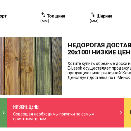
swap_vert
swap_vert
орт
Толщина
Ширина
(мм)
(мм)
НЕДОРОГАЯ ДОСТАВ
20х100! НИЗКИЕ ЦЕН
Хотите купить обрезные доски 
E-Lesok осуществляет продажу 
продукцию ниже рыночной! Каче
Действует доставка по г. Минск
НИЗКИЕ ЦЕНЫ
chevron_right
chevron_right
Совершая необходимы покупки по самым
приятным ценам