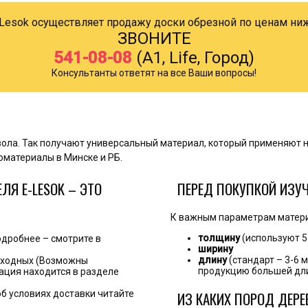
Lesok осуществляет продажу доски обрезной по ценам н
ЗВОНИТЕ
541-08-08
(A1, Life, Город)
Консультанты ответят на все Ваши вопросы!
вола. Так получают универсальный материал, который применяют н
оматериалы в Минске и РБ.
Я E-LESOK – ЭТО
ПЕРЕД ПОКУПКОЙ ИЗУЧ
К важным параметрам матери
толщину
(используют 5
одробнее – смотрите в
ширину
длину
(стандарт – 3-6 
выходных (Возможны
продукцию большей дл
ация находится в разделе
об условиях доставки читайте
ИЗ КАКИХ ПОРОД ДЕР