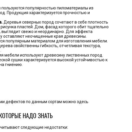
 пользуются популярностью пиломатериалы из
од. Продукция характеризуется прочностью и
а.
Деревья северных пород сочетают в себе плотность
 рисунка пластей. Дом, фасад которого обит тщательно
 выглядит свежо и неординарно. Для эффекта
ду оставляют неочищенные края древесины.
ся популярным материалом для изготовления мебели.
дерева свойственны гибкость, отчетливая текстура,
.
я мебели используют древесину лиственных пород.
еской сушки характеризуется высокой устойчивостью к
на гниению.
ками дефектов по данным сортам можно
здесь
КОТОРЫЕ НАДО ЗНАТЬ
 учитывают следующие недостатки: