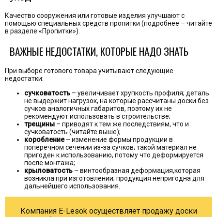
Качество сооружения или готовые изделия улучшают с
помощью специальных средств пропитки (подробнее – читайте
в разделе «Пропитки»).
ВАЖНЫЕ НЕДОСТАТКИ, КОТОРЫЕ НАДО ЗНАТЬ
При выборе готового товара учитывают следующие
недостатки:
сучковатость
– увеличивает хрупкость профиля; деталь
не выдержит нагрузок, на которые рассчитаны доски без
сучков аналогичных габаритов, поэтому их не
рекомендуют использовать в строительстве;
трещины
– приводят к тем же последствиям, что и
сучковатость (читайте выше);
коробление
– изменение формы продукции в
поперечном сечении из-за сучков; такой материал не
пригоден к использованию, потому что деформируется
после монтажа;
крыловатость
– винтообразная деформация,которая
возникла при изготовлении; продукция непригодна для
дальнейшего использования.
Компания E-Lesok осуществляет продажу доски