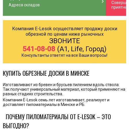
n_right
chevron_right
Соверша
Адреса складов
приятны
Компания E-Lesok осуществляет продажу доски
обрезной по ценам ниже рыночных
ЗВОНИТЕ
541-08-08
(A1, Life, Город)
Консультанты ответят на все Ваши вопросы!
КУПИТЬ ОБРЕЗНЫЕ ДОСКИ В МИНСКЕ
Изготавливают из бревен и брусьев пилением вдоль ствола.
Так получают универсальный материал, который применяют на
разных стадиях строительства.
Компания E-Lesok семь лет изготавливает, реализует и
доставляет пиломатериалы в Минске и РБ.
ПОЧЕМУ ПИЛОМАТЕРИАЛЫ ОТ E-LESOK – ЭТО
ВЫГОДНО?