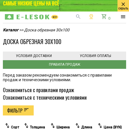
САМЫЕ НИЗКИЕ ЦЕНЫ НА ВСЁ
close
скрыть
search
pin_drop
shopping_cart
menu
0
Каталог
>> Доска обрезная 30х100
ДОСКА ОБРЕЗНАЯ 30Х100
УСЛОВИЯ ДОСТАВКИ
УСЛОВИЯ ОПЛАТЫ
ПРАВИЛА ПРОДАЖ
Перед заказом рекомендуем ознакомиться с правилами
продаж и техническими условиями.
Ознакомиться с правилами продаж
Ознакомиться с техническими условиями
sort
ФИЛЬТР
swap_vert
swap_vert
swap_vert
swap_vert
swap_vert
Сорт
Толщина
Ширина
Длина
Цена (BYN)