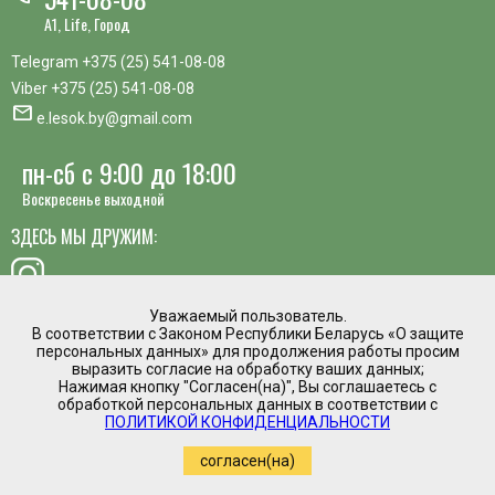
A1, Life, Город
Telegram
+375 (25) 541-08-08
Viber
+375 (25) 541-08-08
mail
e.lesok.by@gmail.com
пн-сб с 9:00 до 18:00
Воскресенье выходной
ЗДЕСЬ МЫ ДРУЖИМ:
Уважаемый пользователь.
В соответствии с Законом Республики Беларусь «О защите
хотите предложить идею, похвалить сотрудника или
персональных данных» для продолжения работы просим
пожаловаться?
выразить согласие на обработку ваших данных;
Нажимая кнопку "Согласен(на)", Вы соглашаетесь с
mail
обработкой персональных данных в соответствии с
Написать директору
ПОЛИТИКОЙ КОНФИДЕНЦИАЛЬНОСТИ
Интернет магазин временно приостановил
согласен(на)
работу.
Регистрация в торговом реестре №475961 от