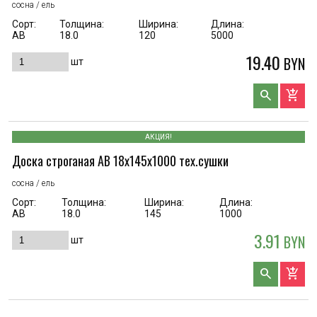
сосна / ель
Сорт:
Толщина:
Ширина:
Длина:
АВ
18.0
120
5000
19.40
BYN
шт
search
add_shopping_cart
АКЦИЯ!
Доска строганая AB 18x145x1000 тех.сушки
сосна / ель
Сорт:
Толщина:
Ширина:
Длина:
АВ
18.0
145
1000
3.91
BYN
шт
search
add_shopping_cart