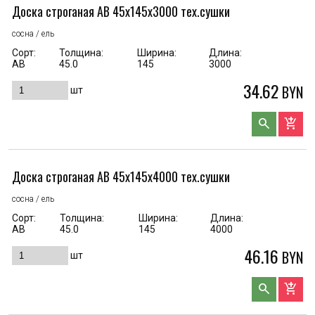
Доска строганая AB 45x145x3000 тех.сушки
сосна / ель
Сорт:
Толщина:
Ширина:
Длина:
АВ
45.0
145
3000
34.62
BYN
шт
search
add_shopping_cart
Доска строганая AB 45x145x4000 тех.сушки
сосна / ель
Сорт:
Толщина:
Ширина:
Длина:
АВ
45.0
145
4000
46.16
BYN
шт
search
add_shopping_cart