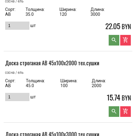
сосна / ель
Сорт:
Толщина:
Ширина:
Длина:
АВ
35.0
120
3000
22.05
BYN
шт
search
add_shopping_cart
Доска строганая AB 45x100x2000 тех.сушки
сосна / ель
Сорт:
Толщина:
Ширина:
Длина:
АВ
45.0
100
2000
15.74
BYN
шт
search
add_shopping_cart
Доска строганая AB 45x100x3000 тех.сушки