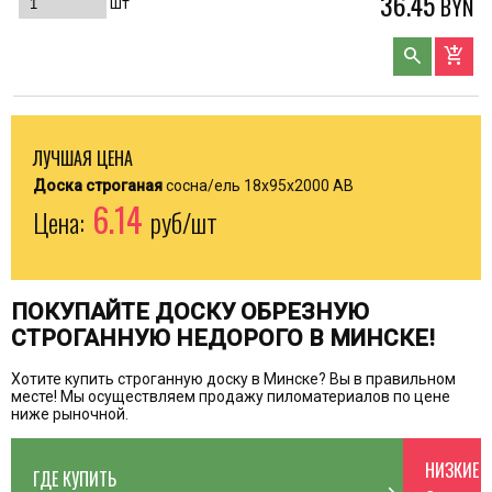
36.45
BYN
шт
search
add_shopping_cart
ЛУЧШАЯ ЦЕНА
Доска строганая
сосна/ель 18x95x2000 АВ
6.14
Цена:
руб/шт
ПОКУПАЙТЕ ДОСКУ ОБРЕЗНУЮ
СТРОГАННУЮ НЕДОРОГО В МИНСКЕ!
Хотите купить строганную доску в Минске? Вы в правильном
месте! Мы осуществляем продажу пиломатериалов по цене
ниже рыночной.
НИЗКИЕ 
ГДЕ КУПИТЬ