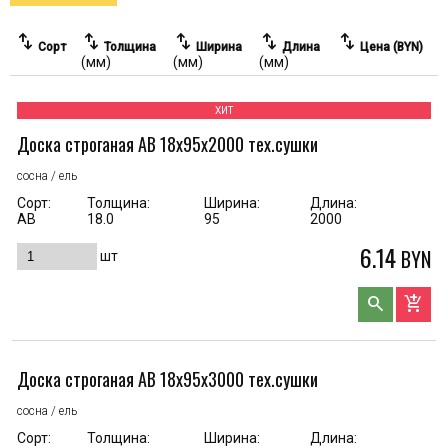
swap_vert
swap_vert
swap_vert
swap_vert
swap_vert
Сорт
Толщина
Ширина
Длина
Цена (BYN)
(мм)
(мм)
(мм)
ХИТ
Доска строганая AB 18x95x2000 тех.сушки
сосна / ель
Сорт:
Толщина:
Ширина:
Длина:
АВ
18.0
95
2000
6.14
BYN
шт
search
add_shopping_cart
Доска строганая AB 18x95x3000 тех.сушки
сосна / ель
Сорт:
Толщина:
Ширина:
Длина: