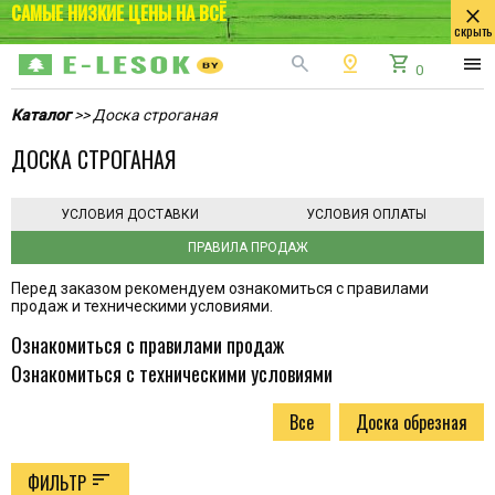
САМЫЕ НИЗКИЕ ЦЕНЫ НА ВСЁ
close
скрыть
search
pin_drop
shopping_cart
menu
0
Каталог
>> Доска строганая
ДОСКА СТРОГАНАЯ
УСЛОВИЯ ДОСТАВКИ
УСЛОВИЯ ОПЛАТЫ
ПРАВИЛА ПРОДАЖ
Перед заказом рекомендуем ознакомиться с правилами
продаж и техническими условиями.
Ознакомиться с правилами продаж
Ознакомиться с техническими условиями
Все
Доска обрезная
sort
ФИЛЬТР