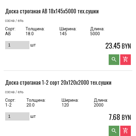
Доска строганая AB 18x145x5000 тех.сушки
сосна / ель
Сорт:
Толщина:
Ширина:
Длина:
АВ
18.0
145
5000
23.45
BYN
шт
search
add_shopping_cart
Доска строганая 1-2 сорт 20x120x2000 тех.сушки
сосна / ель
Сорт:
Толщина:
Ширина:
Длина:
1-2
20.0
120
2000
7.68
BYN
шт
search
add_shopping_cart