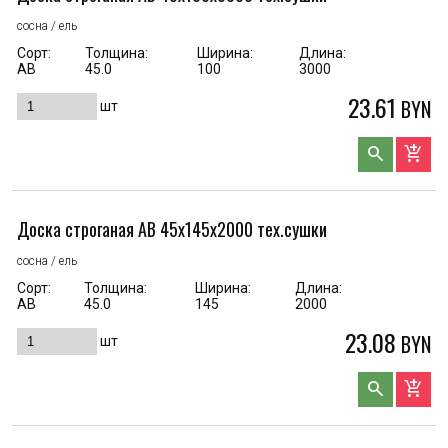
сосна / ель
Сорт:
Толщина:
Ширина:
Длина:
АВ
45.0
100
3000
23.61
BYN
шт
search
add_shopping_cart
Доска строганая AB 45x145x2000 тех.сушки
сосна / ель
Сорт:
Толщина:
Ширина:
Длина:
АВ
45.0
145
2000
23.08
BYN
шт
search
add_shopping_cart