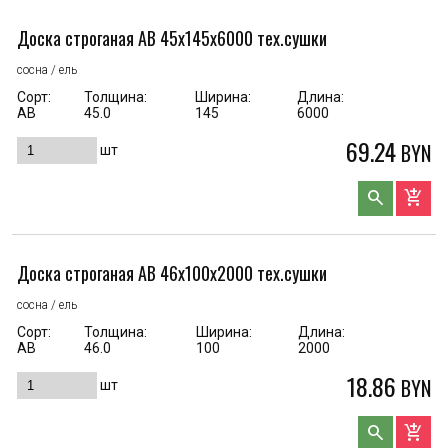
Доска строганая AB 45x145x6000 тех.сушки
сосна / ель
Сорт:
Толщина:
Ширина:
Длина:
АВ
45.0
145
6000
69.24
BYN
шт
search
add_shopping_cart
Доска строганая AB 46x100x2000 тех.сушки
сосна / ель
Сорт:
Толщина:
Ширина:
Длина:
АВ
46.0
100
2000
18.86
BYN
шт
search
add_shopping_cart