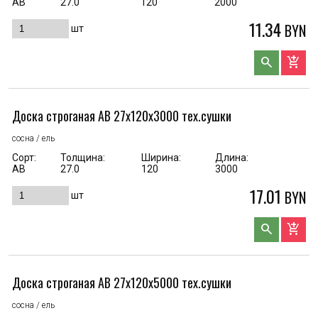
AB
27.0
120
2000
11.34
BYN
шт
search
add_shopping_cart
Доска строганая AB 27x120x3000 тех.сушки
сосна / ель
Сорт:
Толщина:
Ширина:
Длина:
AB
27.0
120
3000
17.01
BYN
шт
search
add_shopping_cart
Доска строганая AB 27x120x5000 тех.сушки
сосна / ель