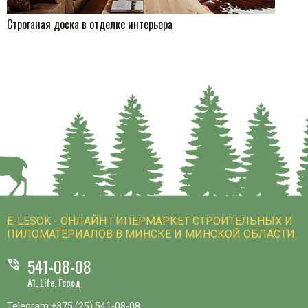
Строганая доска в отделке интерьера
E-LESOK - ОНЛАЙН ГИПЕРМАРКЕТ СТРОИТЕЛЬНЫХ И
ПИЛОМАТЕРИАЛОВ В МИНСКЕ И МИНСКОЙ ОБЛАСТИ.
541-08-08
phone_in_talk
A1, Life, Город
Telegram
+375 (25) 541-08-08