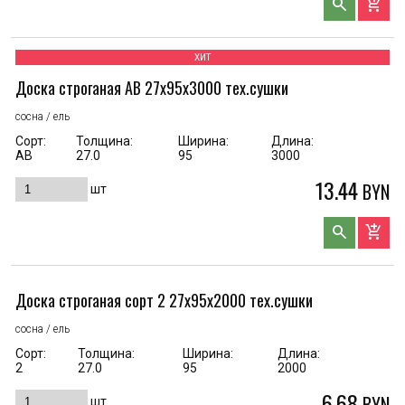
search
add_shopping_cart
ХИТ
Доска строганая AB 27x95x3000 тех.сушки
сосна / ель
Сорт:
Толщина:
Ширина:
Длина:
АВ
27.0
95
3000
13.44
BYN
шт
search
add_shopping_cart
Доска строганая сорт 2 27x95x2000 тех.сушки
сосна / ель
Сорт:
Толщина:
Ширина:
Длина:
2
27.0
95
2000
6.68
BYN
шт