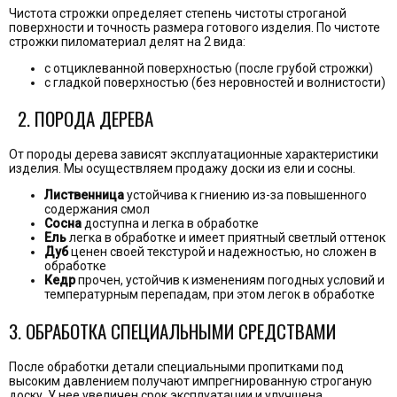
Чистота строжки определяет степень чистоты строганой
поверхности и точность размера готового изделия. По чистоте
строжки пиломатериал делят на 2 вида:
с отциклеванной поверхностью (после грубой строжки)
с гладкой поверхностью (без неровностей и волнистости)
2. ПОРОДА ДЕРЕВА
От породы дерева зависят эксплуатационные характеристики
изделия. Мы осуществляем продажу доски из ели и сосны.
Лиственница
устойчива к гниению из-за повышенного
содержания смол
Сосна
доступна и легка в обработке
Ель
легка в обработке и имеет приятный светлый оттенок
Дуб
ценен своей текстурой и надежностью, но сложен в
обработке
Кедр
прочен, устойчив к изменениям погодных условий и
температурным перепадам, при этом легок в обработке
3. ОБРАБОТКА СПЕЦИАЛЬНЫМИ СРЕДСТВАМИ
После обработки детали специальными пропитками под
высоким давлением получают импрегнированную строганую
доску. У нее увеличен срок эксплуатации и улучшена