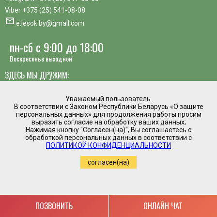
Viber
+375 (25) 541-08-08
mail
e.lesok.by@gmail.com
пн-сб с 9:00 до 18:00
Воскресенье выходной
ЗДЕСЬ МЫ ДРУЖИМ:
Уважаемый пользователь.
В соответствии с Законом Республики Беларусь «О защите
персональных данных» для продолжения работы просим
выразить согласие на обработку ваших данных;
хотите предложить идею, похвалить сотрудника или
Нажимая кнопку "Согласен(на)", Вы соглашаетесь с
пожаловаться?
обработкой персональных данных в соответствии с
ПОЛИТИКОЙ КОНФИДЕНЦИАЛЬНОСТИ
mail
Написать директору
согласен(на)
Интернет магазин временно приостановил
работу.
Регистрация в торговом реестре №475961 от
05.03.2020
Copyright by www.e-lesok.by (2019-2022)
ПОЗВОНИТЬ
ОНЛАЙН ЧАТ