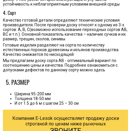
устойчивость к неблагоприятным условиям внешней среды.
4. Сорт
Качество готовой детали определяют технические условия
производителя. После проверки доску относят к одному из 3-х
сортов: А, В, С(возможно использование переходных сортов АВ,
ВС и т.п.). Основной показатель качества – наличие сучков и их
размер, трещин, сколов, синивы.
Готовые изделия разделяют на сорта по количеству
естественных пороков древесины и изъянов производства.
Качество снижается по нисходящей:
Мы предлагаем доску сорта АВ - оптимальный вариант по
соотношению цены и качества. Подробнее ознакомиться с
допусками дефектов по данному сорту можно
здесь
5. РАЗМЕР
Ширина:95-200 мм
Толщина:18-50 мм
И от 1.5 до 6 м с шагом 25 – 30 см
Компания E-Lesok осуществляет продажу доски
строганой по ценам ниже рыночных
ЗВОНИТЕ