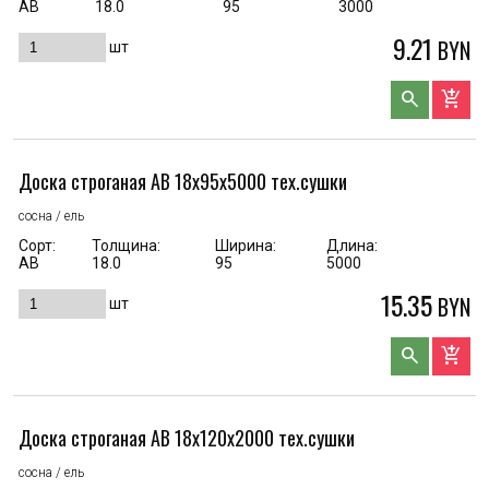
АВ
18.0
95
3000
9.21
BYN
шт
search
add_shopping_cart
Доска строганая AB 18x95x5000 тех.сушки
сосна / ель
Сорт:
Толщина:
Ширина:
Длина:
АВ
18.0
95
5000
15.35
BYN
шт
search
add_shopping_cart
Доска строганая AB 18x120x2000 тех.сушки
сосна / ель