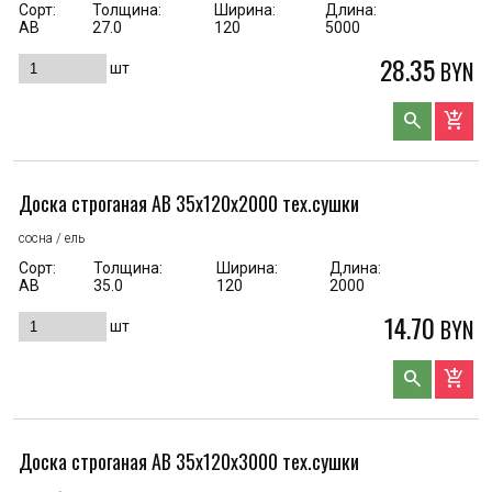
Сорт:
Толщина:
Ширина:
Длина:
AB
27.0
120
5000
28.35
BYN
шт
search
add_shopping_cart
Доска строганая AB 35x120x2000 тех.сушки
сосна / ель
Сорт:
Толщина:
Ширина:
Длина:
АВ
35.0
120
2000
14.70
BYN
шт
search
add_shopping_cart
Доска строганая AB 35x120x3000 тех.сушки