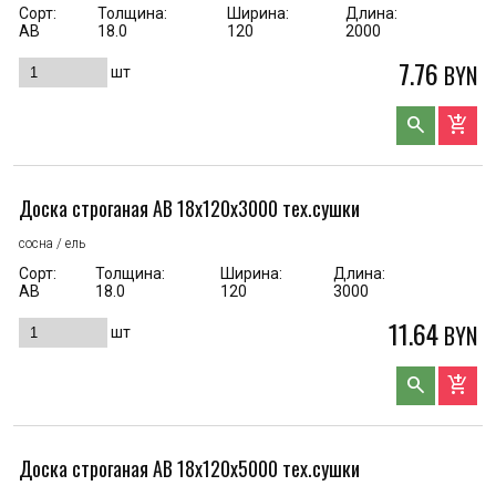
Сорт:
Толщина:
Ширина:
Длина:
АВ
18.0
120
2000
7.76
BYN
шт
search
add_shopping_cart
Доска строганая AB 18x120x3000 тех.сушки
сосна / ель
Сорт:
Толщина:
Ширина:
Длина:
АВ
18.0
120
3000
11.64
BYN
шт
search
add_shopping_cart
Доска строганая AB 18x120x5000 тех.сушки