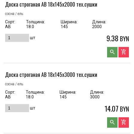
Доска строганая AB 18x145x2000 тех.сушки
сосна / ель
Сорт:
Толщина:
Ширина:
Длина:
АВ
18.0
145
2000
9.38
BYN
шт
search
add_shopping_cart
Доска строганая AB 18x145x3000 тех.сушки
сосна / ель
Сорт:
Толщина:
Ширина:
Длина:
АВ
18.0
145
3000
14.07
BYN
шт
search
add_shopping_cart