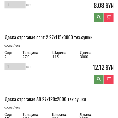
8.08
BYN
шт
search
add_shopping_cart
Доска строганая сорт 2 27x115x3000 тех.сушки
сосна / ель
Сорт:
Толщина:
Ширина:
Длина:
2
27.0
115
3000
12.12
BYN
шт
search
add_shopping_cart
Доска строганая AB 27x120x2000 тех.сушки
сосна / ель
Сорт:
Толщина:
Ширина:
Длина: