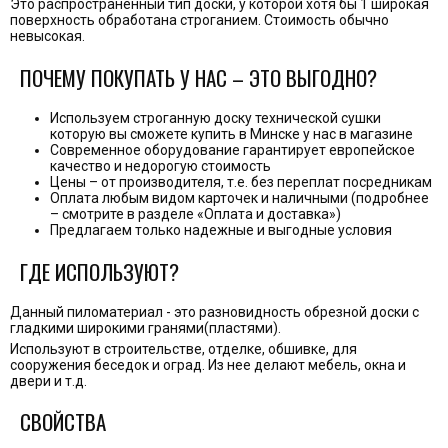
Это распространенный тип доски, у которой хотя бы 1 широкая
поверхность обработана строганием. Стоимость обычно
невысокая.
ПОЧЕМУ ПОКУПАТЬ У НАС – ЭТО ВЫГОДНО?
Используем строганную доску технической сушки
которую вы сможете купить в Минске у нас в магазине
Современное оборудование гарантирует европейское
качество и недорогую стоимость
Цены – от производителя, т.е. без переплат посредникам
Оплата любым видом карточек и наличными (подробнее
– смотрите в разделе «Оплата и доставка»)
Предлагаем только надежные и выгодные условия
ГДЕ ИСПОЛЬЗУЮТ?
Данный пиломатериал - это разновидность
обрезной доски
с
гладкими широкими гранями(пластями).
Используют в строительстве, отделке, обшивке, для
сооружения беседок и оград. Из нее делают мебель, окна и
двери и т.д.
СВОЙСТВА