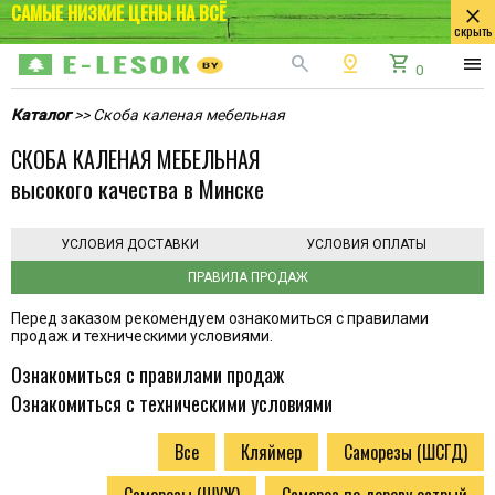
САМЫЕ НИЗКИЕ ЦЕНЫ НА ВСЁ
close
скрыть
search
pin_drop
shopping_cart
menu
0
Каталог
>> Скоба каленая мебельная
СКОБА КАЛЕНАЯ МЕБЕЛЬНАЯ
высокого качества в Минске
УСЛОВИЯ ДОСТАВКИ
УСЛОВИЯ ОПЛАТЫ
ПРАВИЛА ПРОДАЖ
Перед заказом рекомендуем ознакомиться с правилами
продаж и техническими условиями.
Ознакомиться с правилами продаж
Ознакомиться с техническими условиями
Все
Кляймер
Саморезы (ШСГД)