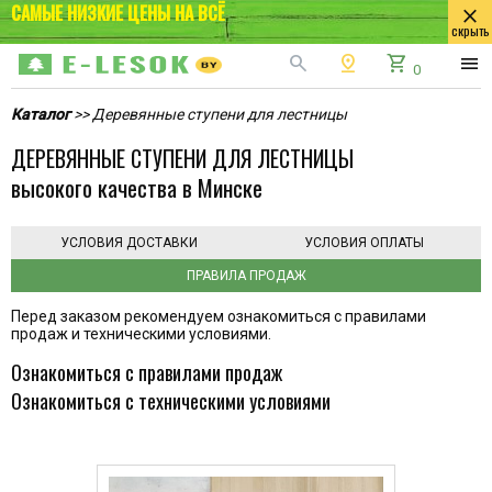
САМЫЕ НИЗКИЕ ЦЕНЫ НА ВСЁ
close
скрыть
search
pin_drop
shopping_cart
menu
0
Каталог
>> Деревянные ступени для лестницы
ДЕРЕВЯННЫЕ СТУПЕНИ ДЛЯ ЛЕСТНИЦЫ
высокого качества в Минске
УСЛОВИЯ ДОСТАВКИ
УСЛОВИЯ ОПЛАТЫ
ПРАВИЛА ПРОДАЖ
Перед заказом рекомендуем ознакомиться с правилами
продаж и техническими условиями.
Ознакомиться с правилами продаж
Ознакомиться с техническими условиями