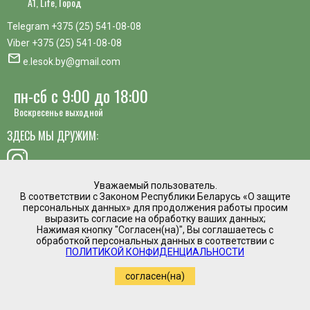
A1, Life, Город
Telegram
+375 (25) 541-08-08
Viber
+375 (25) 541-08-08
mail
e.lesok.by@gmail.com
пн-сб с 9:00 до 18:00
Воскресенье выходной
ЗДЕСЬ МЫ ДРУЖИМ:
Уважаемый пользователь.
В соответствии с Законом Республики Беларусь «О защите
хотите предложить идею, похвалить сотрудника или
персональных данных» для продолжения работы просим
пожаловаться?
выразить согласие на обработку ваших данных;
Нажимая кнопку "Согласен(на)", Вы соглашаетесь с
mail
обработкой персональных данных в соответствии с
Написать директору
ПОЛИТИКОЙ КОНФИДЕНЦИАЛЬНОСТИ
Интернет магазин временно приостановил
согласен(на)
работу.
Регистрация в торговом реестре №475961 от
05.03.2020