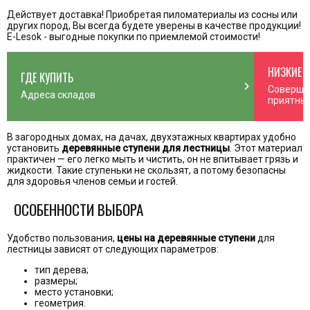
Действует доставка! Приобретая пиломатериалы из сосны или
других пород, Вы всегда будете уверены в качестве продукции!
E-Lesok - выгодные покупки по приемлемой стоимости!
НИЗКИЕ 
ГДЕ КУПИТЬ
n_right
chevron_right
Соверша
Адреса складов
приятны
В загородных домах, на дачах, двухэтажных квартирах удобно
установить
деревянные ступени для лестницы
. Этот материал
практичен — его легко мыть и чистить, он не впитывает грязь и
жидкости. Такие ступеньки не скользят, а потому безопасны
для здоровья членов семьи и гостей.
ОСОБЕННОСТИ ВЫБОРА
Удобство пользования,
цены на деревянные ступени
для
лестницы зависят от следующих параметров:
тип дерева;
размеры;
место установки;
геометрия.