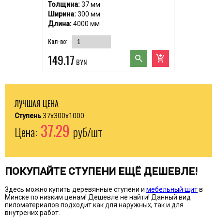
Толщина:
37 мм
Ширина:
300 мм
Длина:
4000 мм
Кол-во:
149.17
search
add_shopping_cart
BYN
ЛУЧШАЯ ЦЕНА
Ступень
37x300x1000
37.29
Цена:
руб/шт
ПОКУПАЙТЕ СТУПЕНИ ЕЩЁ ДЕШЕВЛЕ!
Здесь можно купить деревянные ступени и
мебельный щит
в
Минске по низким ценам! Дешевле не найти! Данный вид
пиломатериалов подходит как для наружных, так и для
внутрених работ.