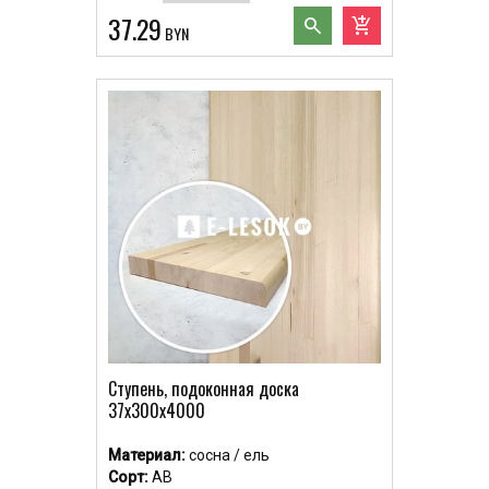
37.29
search
add_shopping_cart
BYN
Ступень, подоконная доска
37x300x4000
Материал:
сосна / ель
Сорт:
АВ