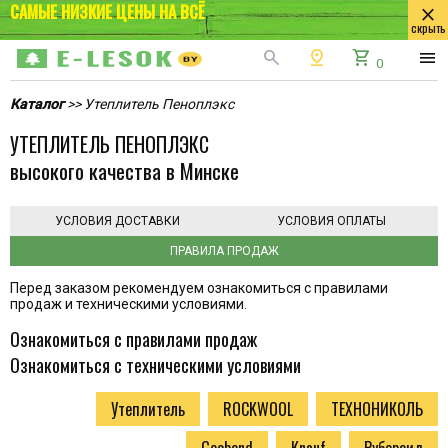
САМЫЕ НИЗКИЕ ЦЕНЫ НА ВСЁ
close
скрыть
search
pin_drop
shopping_cart
menu
0
Каталог
>> Утеплитель Пеноплэкс
УТЕПЛИТЕЛЬ ПЕНОПЛЭКС
высокого качества в Минске
УСЛОВИЯ ДОСТАВКИ
УСЛОВИЯ ОПЛАТЫ
ПРАВИЛА ПРОДАЖ
Перед заказом рекомендуем ознакомиться с правилами
продаж и техническими условиями.
Ознакомиться с правилами продаж
Ознакомиться с техническими условиями
Утеплитель
ROCKWOOL
ТЕХНОНИКОЛЬ