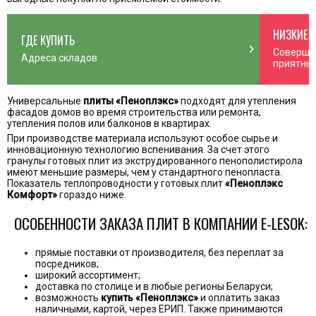
НИЗКИЕ 
ГДЕ КУПИТЬ
n_right
chevron_right
Соверша
Адреса складов
приятны
Универсальные
плиты «Пеноплэкс»
подходят для утепления
фасадов домов во время строительства или ремонта,
утепления полов или балконов в квартирах.
При производстве материала используют особое сырье и
инновационную технологию вспенивания. За счет этого
гранулы готовых плит из экструдированного пенополистирола
имеют меньшие размеры, чем у стандартного пенопласта.
Показатель теплопроводности у готовых плит
«Пеноплэкс
Комфорт»
гораздо ниже.
ОСОБЕННОСТИ ЗАКАЗА ПЛИТ В КОМПАНИИ E-LESOK:
прямые поставки от производителя, без переплат за
посредников;
широкий ассортимент;
доставка по столице и в любые регионы Беларуси;
возможность
купить «Пеноплэкс»
и оплатить заказ
наличными, картой, через ЕРИП. Также принимаются