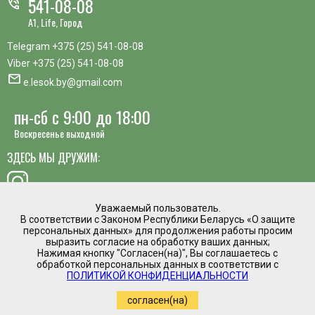
541-08-08
phone_in_talk
A1, Life, Город
Telegram
+375 (25) 541-08-08
Viber
+375 (25) 541-08-08
mail
e.lesok.by@gmail.com
пн-сб с 9:00 до 18:00
Воскресенье выходной
ЗДЕСЬ МЫ ДРУЖИМ:
Уважаемый пользователь.
В соответствии с Законом Республики Беларусь «О защите
хотите предложить идею, похвалить сотрудника или
персональных данных» для продолжения работы просим
пожаловаться?
выразить согласие на обработку ваших данных;
Нажимая кнопку "Согласен(на)", Вы соглашаетесь с
mail
обработкой персональных данных в соответствии с
Написать директору
ПОЛИТИКОЙ КОНФИДЕНЦИАЛЬНОСТИ
Интернет магазин временно приостановил
согласен(на)
работу.