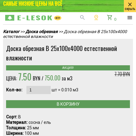
САМЫЕ НИЗКИЕ ЦЕНЫ НА ВСЁ
close
скрыть
search
pin_drop
shopping_cart
menu
0
Каталог
>>
Доска обрезная
>> Доска обрезная В 25x100x4000
естественной влажности
Доска обрезная В 25x100x4000 естественной
влажности
АКЦИЯ!
7.50
7.70 BYN
750.00
ЦЕНА:
BYN /
за м3
Кол-во:
шт =
0.010
м3
В КОРЗИНУ
Сорт:
В
Материал:
сосна / ель
Толщина:
25 мм
Ширина:
100 мм