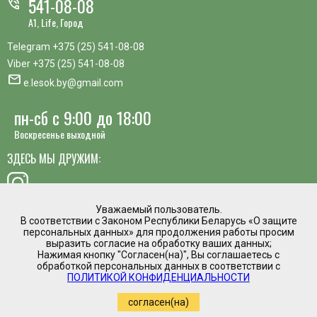
541-08-08
phone_in_talk
A1, Life, Город
Telegram
+375 (25) 541-08-08
Viber
+375 (25) 541-08-08
mail
e.lesok.by@gmail.com
пн-сб с 9:00 до 18:00
Воскресенье выходной
ЗДЕСЬ МЫ ДРУЖИМ:
Уважаемый пользователь.
В соответствии с Законом Республики Беларусь «О защите
хотите предложить идею, похвалить сотрудника или
персональных данных» для продолжения работы просим
пожаловаться?
выразить согласие на обработку ваших данных;
Нажимая кнопку "Согласен(на)", Вы соглашаетесь с
mail
обработкой персональных данных в соответствии с
Написать директору
ПОЛИТИКОЙ КОНФИДЕНЦИАЛЬНОСТИ
Интернет магазин временно приостановил
согласен(на)
работу.