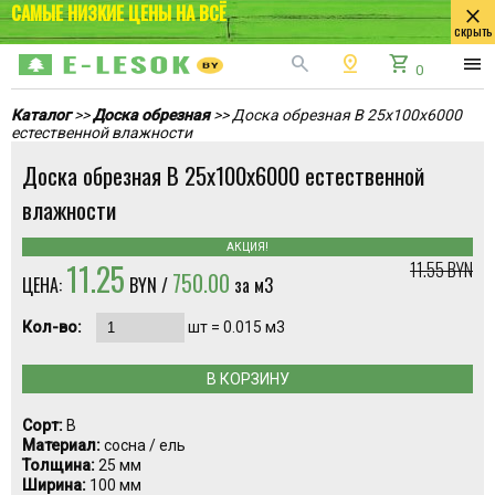
САМЫЕ НИЗКИЕ ЦЕНЫ НА ВСЁ
close
скрыть
search
pin_drop
shopping_cart
menu
0
Каталог
>>
Доска обрезная
>> Доска обрезная В 25x100x6000
естественной влажности
Доска обрезная В 25x100x6000 естественной
влажности
АКЦИЯ!
11.25
11.55 BYN
750.00
ЦЕНА:
BYN /
за м3
Кол-во:
шт =
0.015
м3
В КОРЗИНУ
Сорт:
В
Материал:
сосна / ель
Толщина:
25 мм
Ширина:
100 мм