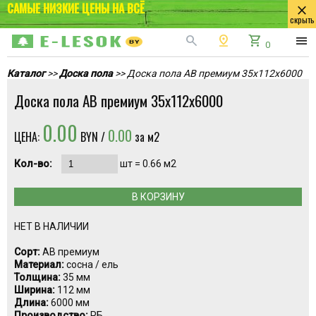
САМЫЕ НИЗКИЕ ЦЕНЫ НА ВСЁ
close
скрыть
search
pin_drop
shopping_cart
menu
0
Каталог
>>
Доска пола
>> Доска пола АВ премиум 35х112х6000
Доска пола АВ премиум 35х112х6000
0.00
0.00
ЦЕНА:
BYN /
за м2
Кол-во:
шт =
0.66
м2
В КОРЗИНУ
НЕТ В НАЛИЧИИ
Сорт:
АВ премиум
Материал:
сосна / ель
Толщина:
35 мм
Ширина:
112 мм
Длина:
6000 мм
Производство:
РБ