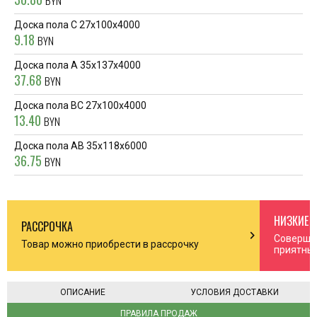
BYN
Доска пола С 27х100х4000
9.18
BYN
Доска пола А 35х137х4000
37.68
BYN
Доска пола ВС 27х100х4000
13.40
BYN
Доска пола АВ 35х118х6000
36.75
BYN
НИЗКИЕ 
РАССРОЧКА
n_right
chevron_right
Соверша
Товар можно приобрести в рассрочку
приятны
ОПИСАНИЕ
УСЛОВИЯ ДОСТАВКИ
ПРАВИЛА ПРОДАЖ