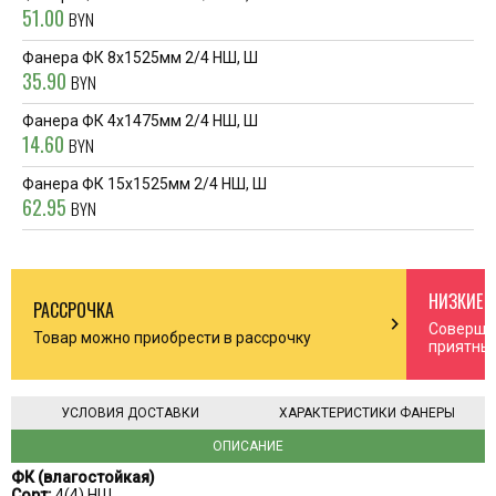
51.00
BYN
Фанера ФК 8x1525мм 2/4 НШ, Ш
35.90
BYN
Фанера ФК 4x1475мм 2/4 НШ, Ш
14.60
BYN
Фанера ФК 15x1525мм 2/4 НШ, Ш
62.95
BYN
НИЗКИЕ 
РАССРОЧКА
n_right
chevron_right
Соверша
Товар можно приобрести в рассрочку
приятны
УСЛОВИЯ ДОСТАВКИ
ХАРАКТЕРИСТИКИ ФАНЕРЫ
ОПИСАНИЕ
ФК (влагостойкая)
Сорт:
4(4) НШ