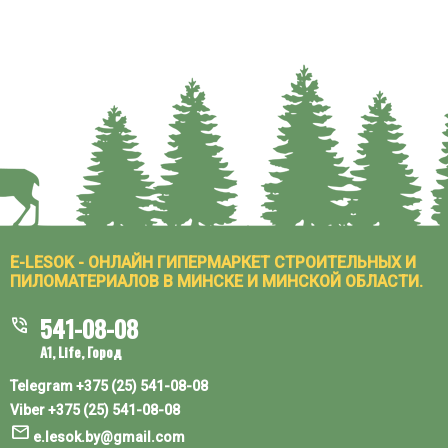
E-LESOK - ОНЛАЙН ГИПЕРМАРКЕТ СТРОИТЕЛЬНЫХ И
ПИЛОМАТЕРИАЛОВ В МИНСКЕ И МИНСКОЙ ОБЛАСТИ.
541-08-08
phone_in_talk
A1, Life, Город
Telegram
+375 (25) 541-08-08
Viber
+375 (25) 541-08-08
mail
e.lesok.by@gmail.com