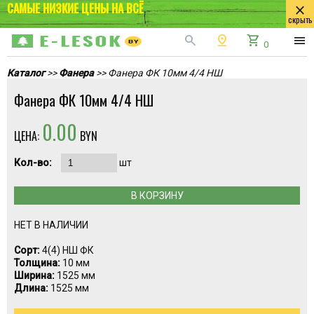
САМЫЕ НИЗКИЕ ЦЕНЫ НА ВСЁ
close
скрыть
search
pin_drop
shopping_cart
menu
0
Каталог
>>
Фанера
>> Фанера ФК 10мм 4/4 НШ
Фанера ФК 10мм 4/4 НШ
0.00
ЦЕНА:
BYN
Кол-во:
шт
В КОРЗИНУ
НЕТ В НАЛИЧИИ
Сорт:
4(4) НШ ФК
Толщина:
10 мм
Ширина:
1525 мм
Длина:
1525 мм