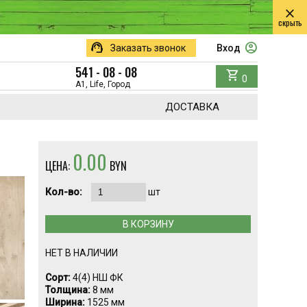
close
скрыть
support_agent
account_circle
Заказать звонок
Вход
541 - 08 - 08
shopping_cart
0
A1, Life, Город
ДОСТАВКА
0.00
ЦЕНА:
BYN
Кол-во:
шт
В КОРЗИНУ
НЕТ В НАЛИЧИИ
Сорт:
4(4) НШ ФК
Толщина:
8 мм
Ширина:
1525 мм