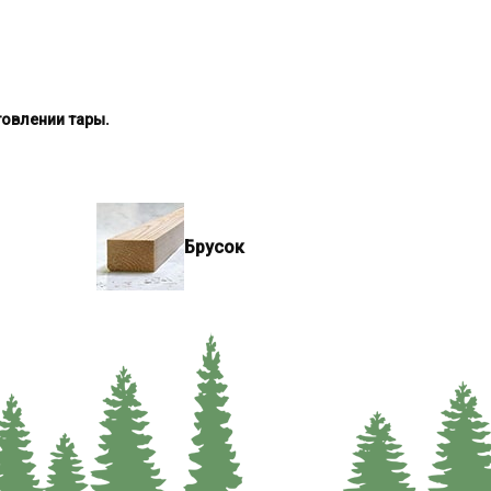
товлении тары.
Брусок