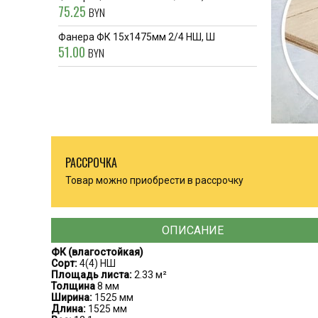
75.25
BYN
Фанера ФК 15x1475мм 2/4 НШ, Ш
51.00
BYN
РАССРОЧКА
Товар можно приобрести в рассрочку
ОПИСАНИЕ
ФК (влагостойкая)
Сорт:
4(4) НШ
Площадь листа:
2.33 м²
Толщина
8 мм
Ширина:
1525 мм
Длина:
1525 мм