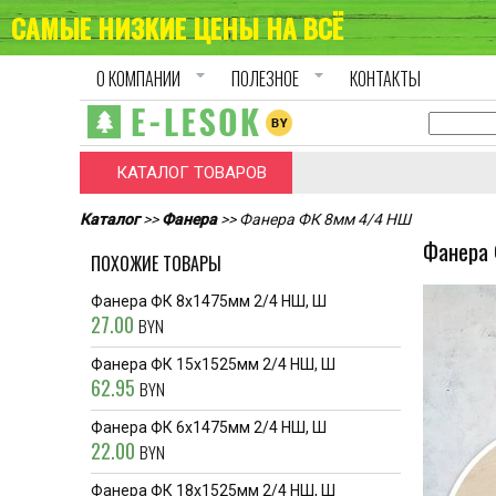
САМЫЕ НИЗКИЕ ЦЕНЫ НА ВСЁ
arrow_drop_down
arrow_drop_down
О КОМПАНИИ
ПОЛЕЗНОЕ
КОНТАКТЫ
КАТАЛОГ ТОВАРОВ
Каталог
>>
Фанера
>> Фанера ФК 8мм 4/4 НШ
Фанера
ПОХОЖИЕ ТОВАРЫ
Фанера ФК 8x1475мм 2/4 НШ, Ш
27.00
BYN
Фанера ФК 15x1525мм 2/4 НШ, Ш
62.95
BYN
Фанера ФК 6x1475мм 2/4 НШ, Ш
22.00
BYN
Фанера ФК 18x1525мм 2/4 НШ, Ш