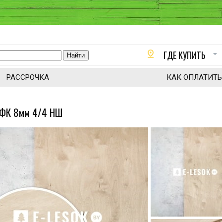
pin_drop
arrow_drop_down
ГДЕ КУПИТЬ
РАССРОЧКА
КАК ОПЛАТИТЬ
 ФК 8мм 4/4 НШ