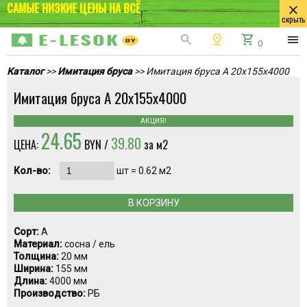
САМЫЕ НИЗКИЕ ЦЕНЫ НА ВСЁ
close
скрыть
search
pin_drop
shopping_cart
menu
0
Каталог
>>
Имитация бруса
>> Имитация бруса А 20x155x4000
Имитация бруса А 20x155x4000
АКЦИЯ!
24.65
39.80
ЦЕНА:
BYN /
за м2
Кол-во:
шт =
0.62
м2
В КОРЗИНУ
Сорт:
А
Материал:
сосна / ель
Толщина:
20 мм
Ширина:
155 мм
Длина:
4000 мм
Производство:
РБ