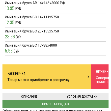
Имитация бруса АВ 14x146x3000 РФ
13.95
BYN
Имитация бруса ВС 14x111x5750
12.35
BYN
Имитация бруса ВС 20x155x5750
23.66
BYN
Имитация бруса ВС 17x88x4000
5.98
BYN
НИЗКИЕ 
РАССРОЧКА
n_right
chevron_right
Соверша
Товар можно приобрести в рассрочку
приятны
ОПИСАНИЕ
УСЛОВИЯ ДОСТАВКИ
ПРАВИЛА ПРОДАЖ
Обращаем внимание, что при покупке пиломатериалов идет