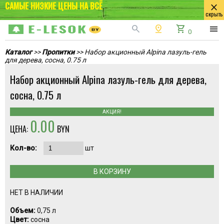
САМЫЕ НИЗКИЕ ЦЕНЫ НА ВСЁ
close
скрыть
search
pin_drop
shopping_cart
menu
0
Каталог
>>
Пропитки
>> Набор акционный Alpina лазуль-гель
для дерева, сосна, 0.75 л
Набор акционный Alpina лазуль-гель для дерева,
сосна, 0.75 л
АКЦИЯ!
0.00
ЦЕНА:
BYN
Кол-во:
шт
В КОРЗИНУ
НЕТ В НАЛИЧИИ
Объем:
0,75 л
Цвет:
сосна