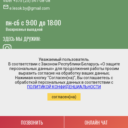
Viber
+375 (25) 541-08-08
mail
e.lesok.by@gmail.com
пн-сб с 9:00 до 18:00
Воскресенье выходной
ЗДЕСЬ МЫ ДРУЖИМ:
Уважаемый пользователь.
В соответствии с Законом Республики Беларусь «О защите
хотите предложить идею, похвалить сотрудника или
персональных данных» для продолжения работы просим
пожаловаться?
выразить согласие на обработку ваших данных;
Нажимая кнопку "Согласен(на)", Вы соглашаетесь с
mail
обработкой персональных данных в соответствии с
Написать директору
ПОЛИТИКОЙ КОНФИДЕНЦИАЛЬНОСТИ
Интернет магазин временно приостановил
согласен(на)
работу.
Регистрация в торговом реестре №475961 от
05.03.2020
Copyright by www.e-lesok.by (2019-2022)
ПОЗВОНИТЬ
ОНЛАЙН ЧАТ