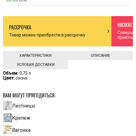
НИЗКИЕ 
РАССРОЧКА
n_right
chevron_right
Соверша
Товар можно приобрести в рассрочку
приятны
ХАРАКТЕРИСТИКИ
ОПИСАНИЕ
УСЛОВИЯ ДОСТАВКИ
Объем:
0,75 л
Цвет:
сосна
ВАМ МОГУТ ПРИГОДИТЬСЯ:
Лестницы
Крепеж
Вагонка