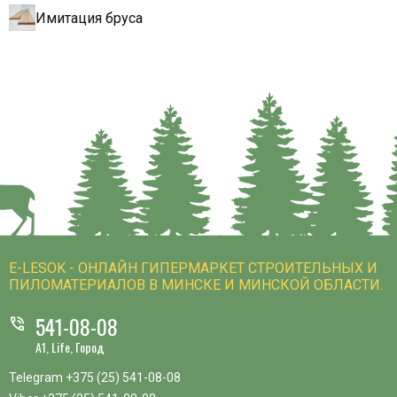
Имитация бруса
E-LESOK - ОНЛАЙН ГИПЕРМАРКЕТ СТРОИТЕЛЬНЫХ И
ПИЛОМАТЕРИАЛОВ В МИНСКЕ И МИНСКОЙ ОБЛАСТИ.
541-08-08
phone_in_talk
A1, Life, Город
Telegram
+375 (25) 541-08-08