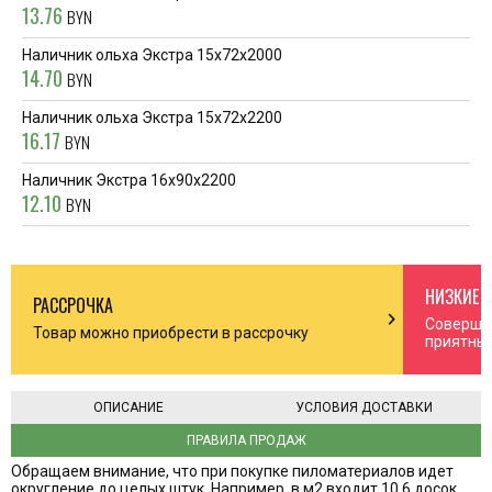
13.76
BYN
Наличник ольха Экстра 15x72x2000
14.70
BYN
Наличник ольха Экстра 15x72x2200
16.17
BYN
Наличник Экстра 16x90x2200
12.10
BYN
НИЗКИЕ 
РАССРОЧКА
n_right
chevron_right
Соверша
Товар можно приобрести в рассрочку
приятны
ОПИСАНИЕ
УСЛОВИЯ ДОСТАВКИ
ПРАВИЛА ПРОДАЖ
Обращаем внимание, что при покупке пиломатериалов идет
округление до целых штук. Например, в м2 входит 10,6 досок,