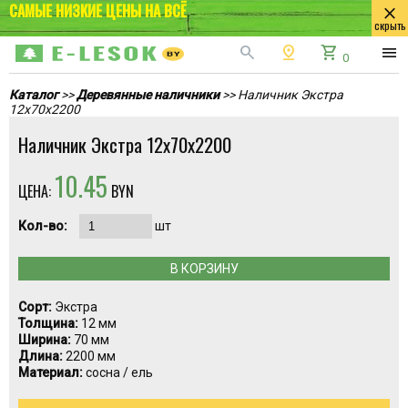
САМЫЕ НИЗКИЕ ЦЕНЫ НА ВСЁ
close
скрыть
search
pin_drop
shopping_cart
menu
0
Каталог
>>
Деревянные наличники
>> Наличник Экстра
12x70x2200
Наличник Экстра 12x70x2200
10.45
ЦЕНА:
BYN
Кол-во:
шт
В КОРЗИНУ
Сорт:
Экстра
Толщина:
12 мм
Ширина:
70 мм
Длина:
2200 мм
Материал:
сосна / ель