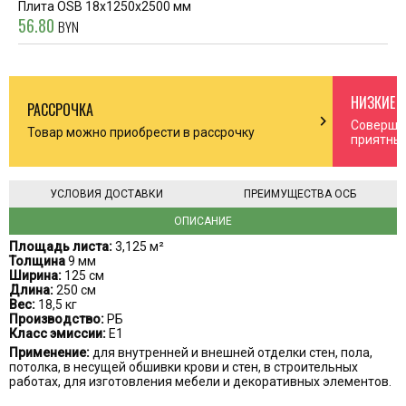
Плита OSB 18х1250х2500 мм
56.80
BYN
НИЗКИЕ 
РАССРОЧКА
n_right
chevron_right
Соверша
Товар можно приобрести в рассрочку
приятны
УСЛОВИЯ ДОСТАВКИ
ПРЕИМУЩЕСТВА ОСБ
ОПИСАНИЕ
Площадь листа:
3,125 м²
Толщина
9 мм
Ширина:
125 см
Длина:
250 см
Вес:
18,5 кг
Производство:
РБ
Класс эмиссии:
Е1
Применение:
для внутренней и внешней отделки стен, пола,
потолка, в несущей обшивки крови и стен, в строительных
работах, для изготовления мебели и декоративных элементов.