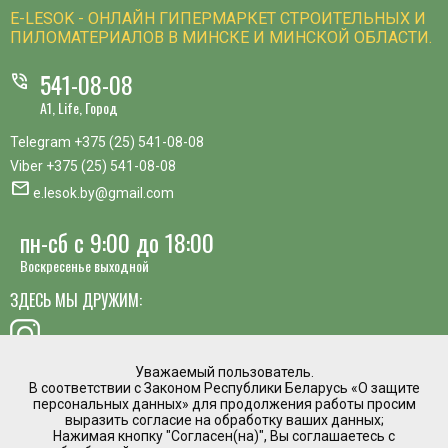
E-LESOK - ОНЛАЙН ГИПЕРМАРКЕТ СТРОИТЕЛЬНЫХ И
ПИЛОМАТЕРИАЛОВ В МИНСКЕ И МИНСКОЙ ОБЛАСТИ.
541-08-08
phone_in_talk
A1, Life, Город
Telegram
+375 (25) 541-08-08
Viber
+375 (25) 541-08-08
mail
e.lesok.by@gmail.com
пн-сб с 9:00 до 18:00
Воскресенье выходной
ЗДЕСЬ МЫ ДРУЖИМ:
Уважаемый пользователь.
В соответствии с Законом Республики Беларусь «О защите
хотите предложить идею, похвалить сотрудника или
персональных данных» для продолжения работы просим
пожаловаться?
выразить согласие на обработку ваших данных;
Нажимая кнопку "Согласен(на)", Вы соглашаетесь с