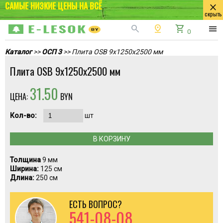
САМЫЕ НИЗКИЕ ЦЕНЫ НА ВСЁ
close
скрыть
search
pin_drop
shopping_cart
menu
0
Каталог
>>
ОСП 3
>> Плита OSB 9х1250х2500 мм
Плита OSB 9х1250х2500 мм
31.50
ЦЕНА:
BYN
Кол-во:
шт
В КОРЗИНУ
Толщина
9 мм
Ширина:
125 см
Длина:
250 см
ЕСТЬ ВОПРОС?
541-08-08