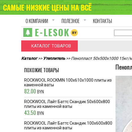
САМЫЕ НИЗКИЕ ЦЕНЫ НА ВСЁ
arrow_drop_down
arrow_drop_down
О КОМПАНИИ
ПОЛЕЗНОЕ
КОНТАКТЫ
КАТАЛОГ ТОВАРОВ
Каталог
>>
Утеплитель
>> Пенопласт 50х500х1000 15кг/
Пенопл
ПОХОЖИЕ ТОВАРЫ
ROCKWOOL ROCKMIN 100x610x1000 плиты из
каменной ваты
82.00
BYN
ROCKWOOL Лайт Баттс Скандик 50x600x800
плиты из каменной ваты
43.50
BYN
ROCKWOOL Лайт Баттс Скандик 100x600x800
плиты из каменной ваты