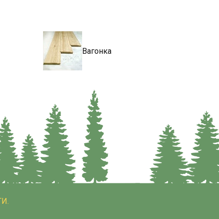
Вагонка
И.