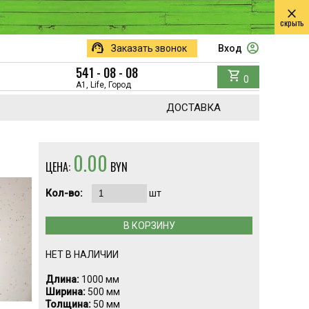
close
скрыть
support_agent
account_circle
Заказать звонок
Вход
541 - 08 - 08
shopping_cart
0
A1, Life, Город
ДОСТАВКА
0.00
ЦЕНА:
BYN
Кол-во:
шт
В КОРЗИНУ
НЕТ В НАЛИЧИИ
Длина:
1000 мм
Ширина:
500 мм
Толщина:
50 мм