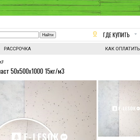
pin_drop
arrow_drop_down
ГДЕ КУПИТЬ
РАССРОЧКА
КАК ОПЛАТИТЬ
м3
аст 50х500х1000 15кг/м3