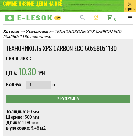
САМЫЕ НИЗКИЕ ЦЕНЫ НА ВСЁ
close
скрыть
search
pin_drop
shopping_cart
menu
0
Каталог
>>
Утеплитель
>> ТЕХНОНИКОЛЬ XPS CARBON ECO
50x580x1180 пеноплекс
ТЕХНОНИКОЛЬ XPS CARBON ECO 50x580x1180
пеноплекс
10.30
ЦЕНА:
BYN
Кол-во:
шт
В КОРЗИНУ
Толщина:
50 мм
Ширина:
580 мм
Длина:
1180 мм
в упаковке:
5,48 м2