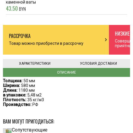
каменной ваты
43.50
BYN
НИЗКИЕ 
РАССРОЧКА
n_right
chevron_right
Соверша
Товар можно приобрести в рассрочку
приятны
ХАРАКТЕРИСТИКИ
УСЛОВИЯ ДОСТАВКИ
ОПИСАНИЕ
Толщина:
50 мм
Ширина:
580 мм
Длина:
1180 мм
в упаковке:
5,48 м2
Плотность:
35 кг/м3
Произвдство:
РФ
ВАМ МОГУТ ПРИГОДИТЬСЯ:
Сопутствующие