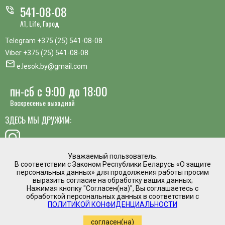
541-08-08
phone_in_talk
A1, Life, Город
Telegram
+375 (25) 541-08-08
Viber
+375 (25) 541-08-08
mail
e.lesok.by@gmail.com
пн-сб с 9:00 до 18:00
Воскресенье выходной
ЗДЕСЬ МЫ ДРУЖИМ:
Уважаемый пользователь.
В соответствии с Законом Республики Беларусь «О защите
хотите предложить идею, похвалить сотрудника или
персональных данных» для продолжения работы просим
пожаловаться?
выразить согласие на обработку ваших данных;
Нажимая кнопку "Согласен(на)", Вы соглашаетесь с
mail
обработкой персональных данных в соответствии с
Написать директору
ПОЛИТИКОЙ КОНФИДЕНЦИАЛЬНОСТИ
Интернет магазин временно приостановил
согласен(на)