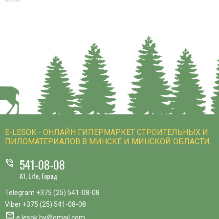
E-LESOK - ОНЛАЙН ГИПЕРМАРКЕТ СТРОИТЕЛЬНЫХ И
ПИЛОМАТЕРИАЛОВ В МИНСКЕ И МИНСКОЙ ОБЛАСТИ.
541-08-08
phone_in_talk
A1, Life, Город
Telegram
+375 (25) 541-08-08
Viber
+375 (25) 541-08-08
mail
e.lesok.by@gmail.com