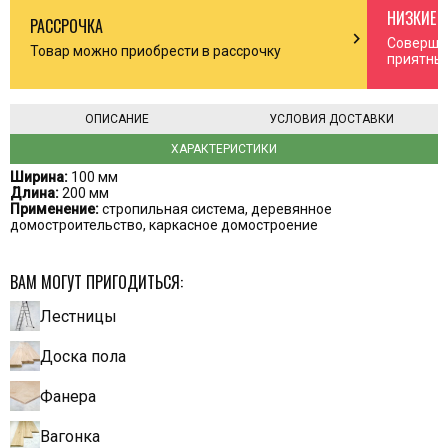
НИЗКИЕ 
РАССРОЧКА
n_right
chevron_right
Соверша
Товар можно приобрести в рассрочку
приятны
ОПИСАНИЕ
УСЛОВИЯ ДОСТАВКИ
ХАРАКТЕРИСТИКИ
Ширина:
100 мм
Длина:
200 мм
Применение:
стропильная система, деревянное
домостроительство, каркасное домостроение
ВАМ МОГУТ ПРИГОДИТЬСЯ:
Лестницы
Доска пола
Фанера
Вагонка