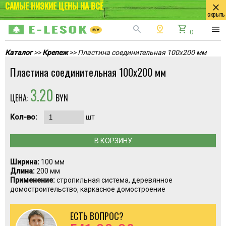
САМЫЕ НИЗКИЕ ЦЕНЫ НА ВСЁ
close
скрыть
search
pin_drop
shopping_cart
menu
0
Каталог
>>
Крепеж
>> Пластина соединительная 100x200 мм
Пластина соединительная 100x200 мм
3.20
ЦЕНА:
BYN
Кол-во:
шт
В КОРЗИНУ
Ширина:
100 мм
Длина:
200 мм
Применение:
стропильная система, деревянное
домостроительство, каркасное домостроение
ЕСТЬ ВОПРОС?