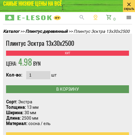
САМЫЕ НИЗКИЕ ЦЕНЫ НА ВСЁ
close
скрыть
search
pin_drop
shopping_cart
menu
0
Каталог
>>
Плинтус деревянный
>> Плинтус Эсктра 13x30x2500
Плинтус Эсктра 13x30x2500
ХИТ
4.98
ЦЕНА:
BYN
Кол-во:
шт
В КОРЗИНУ
Сорт:
Экстра
Толщина:
13 мм
Ширина:
30 мм
Длина:
2500 мм
Материал:
сосна / ель