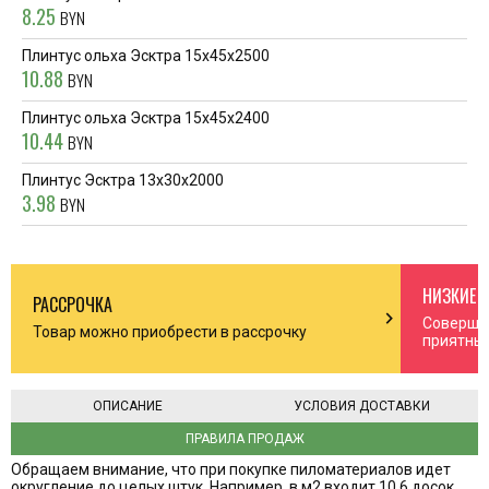
8.25
BYN
Плинтус ольха Эсктра 15x45x2500
10.88
BYN
Плинтус ольха Эсктра 15x45x2400
10.44
BYN
Плинтус Эсктра 13x30x2000
3.98
BYN
НИЗКИЕ 
РАССРОЧКА
n_right
chevron_right
Соверша
Товар можно приобрести в рассрочку
приятны
ОПИСАНИЕ
УСЛОВИЯ ДОСТАВКИ
ПРАВИЛА ПРОДАЖ
Обращаем внимание, что при покупке пиломатериалов идет
округление до целых штук. Например, в м2 входит 10,6 досок,