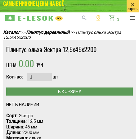
САМЫЕ НИЗКИЕ ЦЕНЫ НА ВСЁ
close
скрыть
search
pin_drop
shopping_cart
menu
0
Каталог
>>
Плинтус деревянный
>> Плинтус ольха Эсктра
12,5x45x2200
Плинтус ольха Эсктра 12,5x45x2200
0.00
ЦЕНА:
BYN
Кол-во:
шт
В КОРЗИНУ
НЕТ В НАЛИЧИИ
Сорт:
Экстра
Толщина:
12,5 мм
Ширина:
45 мм
Длина:
2200 мм
Материал:
ольха