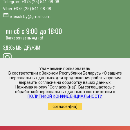
Telegram
+375 (25) 541-08-08
Viber
+375 (25) 541-08-08
mail
e.lesok.by@gmail.com
пн-сб с 9:00 до 18:00
Воскресенье выходной
ЗДЕСЬ МЫ ДРУЖИМ:
Уважаемый пользователь.
В соответствии с Законом Республики Беларусь «О защите
хотите предложить идею, похвалить сотрудника или
персональных данных» для продолжения работы просим
пожаловаться?
выразить согласие на обработку ваших данных;
Нажимая кнопку "Согласен(на)", Вы соглашаетесь с
mail
обработкой персональных данных в соответствии с
Написать директору
ПОЛИТИКОЙ КОНФИДЕНЦИАЛЬНОСТИ
Интернет магазин временно приостановил
согласен(на)
работу.
Регистрация в торговом реестре №475961 от
05.03.2020
Copyright by www.e-lesok.by (2019-2022)