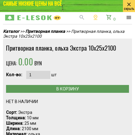
САМЫЕ НИЗКИЕ ЦЕНЫ НА ВСЁ
close
скрыть
search
pin_drop
shopping_cart
menu
0
Каталог
>>
Притворная планка
>> Притворная планка, ольха
Экстра 10x25x2100
Притворная планка, ольха Экстра 10x25x2100
0.00
ЦЕНА:
BYN
Кол-во:
шт
В КОРЗИНУ
НЕТ В НАЛИЧИИ
Сорт:
Экстра
Толщина:
10 мм
Ширина:
25 мм
Длина:
2100 мм
Материал:
ольха