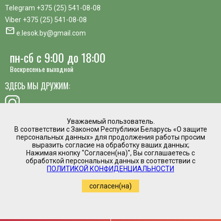
Telegram
+375 (25) 541-08-08
Viber
+375 (25) 541-08-08
mail
e.lesok.by@gmail.com
пн-сб с 9:00 до 18:00
Воскресенье выходной
ЗДЕСЬ МЫ ДРУЖИМ:
Уважаемый пользователь.
В соответствии с Законом Республики Беларусь «О защите
хотите предложить идею, похвалить сотрудника или
персональных данных» для продолжения работы просим
пожаловаться?
выразить согласие на обработку ваших данных;
Нажимая кнопку "Согласен(на)", Вы соглашаетесь с
mail
обработкой персональных данных в соответствии с
Написать директору
ПОЛИТИКОЙ КОНФИДЕНЦИАЛЬНОСТИ
Интернет магазин временно приостановил
согласен(на)
работу.
Регистрация в торговом реестре №475961 от
05.03.2020
Copyright by www.e-lesok.by (2019-2022)