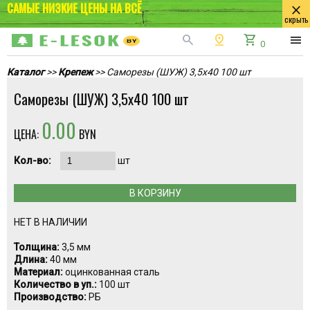
САМЫЕ НИЗКИЕ ЦЕНЫ НА ВСЁ
close
скрыть
search
pin_drop
shopping_cart
menu
0
Каталог
>>
Крепеж
>> Саморезы (ШУЖ) 3,5х40 100 шт
Саморезы (ШУЖ) 3,5х40 100 шт
0.00
ЦЕНА:
BYN
Кол-во:
шт
В КОРЗИНУ
НЕТ В НАЛИЧИИ
Толщина:
3,5 мм
Длина:
40 мм
Материал:
оцинкованная сталь
Количество в уп.:
100 шт
Производство:
РБ