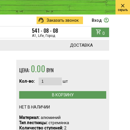
close
скрыть
support_agent
account_circle
Заказать звонок
Вход
541 - 08 - 08
shopping_cart
0
A1, Life, Город
ДОСТАВКА
0.00
ЦЕНА:
BYN
Кол-во:
шт
В КОРЗИНУ
НЕТ В НАЛИЧИИ
Материал:
алюминий
Тип лестницы:
стремянка
Количество ступеней:
2