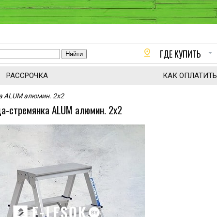
pin_drop
arrow_drop_down
ГДЕ КУПИТЬ
РАССРОЧКА
КАК ОПЛАТИТЬ
а ALUM алюмин. 2х2
а-стремянка ALUM алюмин. 2х2