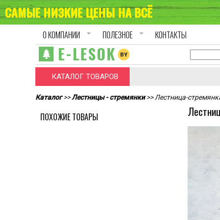
САМЫЕ НИЗКИЕ ЦЕНЫ НА ВСЁ
arrow_drop_down
arrow_drop_down
О КОМПАНИИ
ПОЛЕЗНОЕ
КОНТАКТЫ
КАТАЛОГ ТОВАРОВ
Каталог
>>
Лестницы - стремянки
>> Лестница-стремянк
Лестниц
ПОХОЖИЕ ТОВАРЫ