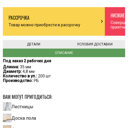
НИЗКИЕ 
РАССРОЧКА
n_right
chevron_right
Соверша
Товар можно приобрести в рассрочку
приятны
ДЕТАЛИ
УСЛОВИЯ ДОСТАВКИ
ОПИСАНИЕ
Под заказ 2 рабочих дня
Длинна:
35 мм
Диаметр:
4,8 мм
Количество в уп.:
200 шт
Производство:
РБ
ВАМ МОГУТ ПРИГОДИТЬСЯ:
Лестницы
Доска пола