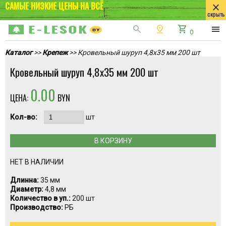
САМЫЕ НИЗКИЕ ЦЕНЫ НА ВСЁ
close
скрыть
search
pin_drop
shopping_cart
menu
0
Каталог
>>
Крепеж
>> Кровельный шуруп 4,8х35 мм 200 шт
Кровельный шуруп 4,8х35 мм 200 шт
0.00
ЦЕНА:
BYN
Кол-во:
шт
В КОРЗИНУ
НЕТ В НАЛИЧИИ
Длинна:
35 мм
Диаметр:
4,8 мм
Количество в уп.:
200 шт
Производство:
РБ