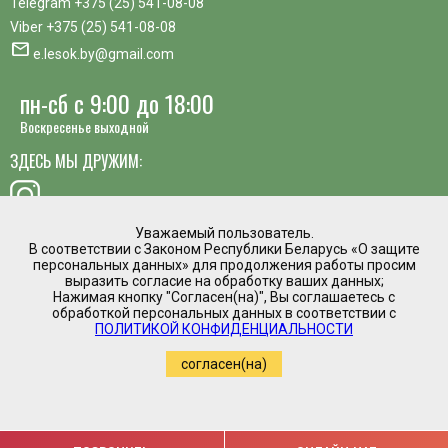
Telegram
+375 (25) 541-08-08
Viber
+375 (25) 541-08-08
mail
e.lesok.by@gmail.com
пн-сб с 9:00 до 18:00
Воскресенье выходной
ЗДЕСЬ МЫ ДРУЖИМ:
Уважаемый пользователь.
В соответствии с Законом Республики Беларусь «О защите
хотите предложить идею, похвалить сотрудника или
персональных данных» для продолжения работы просим
пожаловаться?
выразить согласие на обработку ваших данных;
Нажимая кнопку "Согласен(на)", Вы соглашаетесь с
mail
обработкой персональных данных в соответствии с
Написать директору
ПОЛИТИКОЙ КОНФИДЕНЦИАЛЬНОСТИ
Интернет магазин временно приостановил
согласен(на)
работу.
Регистрация в торговом реестре №475961 от
05.03.2020
Copyright by www.e-lesok.by (2019-2022)