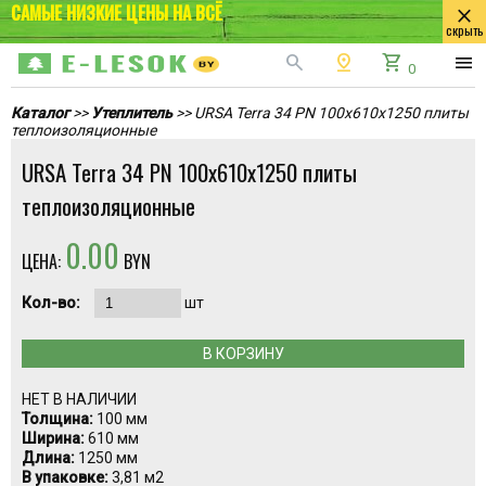
САМЫЕ НИЗКИЕ ЦЕНЫ НА ВСЁ
close
скрыть
search
pin_drop
shopping_cart
menu
0
Каталог
>>
Утеплитель
>> URSA Terra 34 PN 100x610x1250 плиты
теплоизоляционные
URSA Terra 34 PN 100x610x1250 плиты
теплоизоляционные
0.00
ЦЕНА:
BYN
Кол-во:
шт
В КОРЗИНУ
НЕТ В НАЛИЧИИ
Толщина:
100 мм
Ширина:
610 мм
Длина:
1250 мм
В упаковке:
3,81 м2