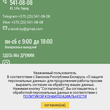
541-08-08
phone_in_talk
A1, Life, Город
Telegram
+375 (25) 541-08-08
Viber
+375 (25) 541-08-08
mail
e.lesok.by@gmail.com
пн-сб с 9:00 до 18:00
Воскресенье выходной
ЗДЕСЬ МЫ ДРУЖИМ:
Уважаемый пользователь.
В соответствии с Законом Республики Беларусь «О защите
хотите предложить идею, похвалить сотрудника или
персональных данных» для продолжения работы просим
пожаловаться?
выразить согласие на обработку ваших данных;
Нажимая кнопку "Согласен(на)", Вы соглашаетесь с
mail
обработкой персональных данных в соответствии с
Написать директору
ПОЛИТИКОЙ КОНФИДЕНЦИАЛЬНОСТИ
Интернет магазин временно приостановил
согласен(на)
работу.