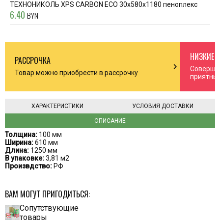
ТЕХНОНИКОЛЬ XPS CARBON ECO 30x580x1180 пеноплекс
6.40
BYN
НИЗКИЕ 
РАССРОЧКА
n_right
chevron_right
Соверша
Товар можно приобрести в рассрочку
приятны
ХАРАКТЕРИСТИКИ
УСЛОВИЯ ДОСТАВКИ
ОПИСАНИЕ
Толщина:
100 мм
Ширина:
610 мм
Длина:
1250 мм
В упаковке:
3,81 м2
Произвдство:
РФ
ВАМ МОГУТ ПРИГОДИТЬСЯ:
Сопутствующие
товары