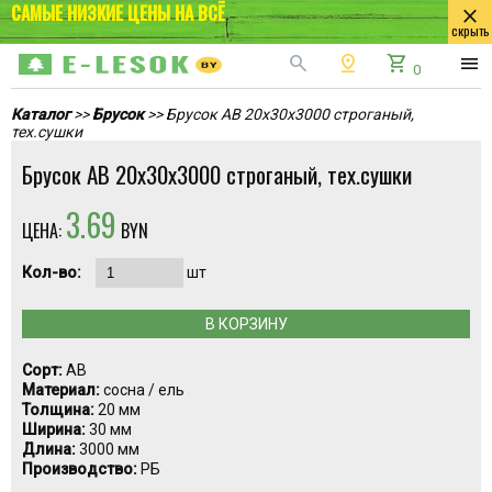
САМЫЕ НИЗКИЕ ЦЕНЫ НА ВСЁ
close
скрыть
search
pin_drop
shopping_cart
menu
0
Каталог
>>
Брусок
>> Брусок АВ 20x30x3000 строганый,
тех.сушки
Брусок АВ 20x30x3000 строганый, тех.сушки
3.69
ЦЕНА:
BYN
Кол-во:
шт
В КОРЗИНУ
Сорт:
АВ
Материал:
сосна / ель
Толщина:
20 мм
Ширина:
30 мм
Длина:
3000 мм
Производство:
РБ