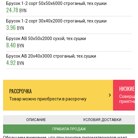
Брусок 1-2 сорт 50x50x6000 строганый, тех.сушки
24.78
BYN
Брусок 1-2 сорт 30x40x2000 строганый, тех.сушки
3.96
BYN
Брусок AB 50x50x2000 сухой, тех.сушки
8.40
BYN
Брусок АВ 20x40x3000 строганый, тех.сушки
4.92
BYN
НИЗКИЕ 
РАССРОЧКА
n_right
chevron_right
Соверша
Товар можно приобрести в рассрочку
приятны
ОПИСАНИЕ
УСЛОВИЯ ДОСТАВКИ
ПРАВИЛА ПРОДАЖ
Обращаем внимание, что при покупке пиломатериалов идет