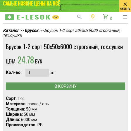
САМЫЕ НИЗКИЕ ЦЕНЫ НА ВСЁ
close
скрыть
search
pin_drop
shopping_cart
menu
0
Каталог
>>
Брусок
>> Брусок 1-2 сорт 50x50x6000 строганый,
тех.сушки
Брусок 1-2 сорт 50x50x6000 строганый, тех.сушки
24.78
ЦЕНА:
BYN
Кол-во:
шт
В КОРЗИНУ
Сорт:
1-2
Материал:
сосна / ель
Толщина:
50 мм
Ширина:
50 мм
Длина:
6000 мм
Производство:
РБ