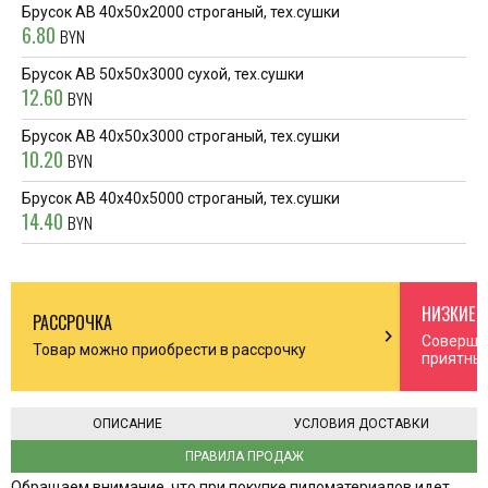
Брусок АВ 40x50x2000 строганый, тех.сушки
6.80
BYN
Брусок AB 50x50x3000 сухой, тех.сушки
12.60
BYN
Брусок АВ 40x50x3000 строганый, тех.сушки
10.20
BYN
Брусок АВ 40x40x5000 строганый, тех.сушки
14.40
BYN
НИЗКИЕ 
РАССРОЧКА
n_right
chevron_right
Соверша
Товар можно приобрести в рассрочку
приятны
ОПИСАНИЕ
УСЛОВИЯ ДОСТАВКИ
ПРАВИЛА ПРОДАЖ
Обращаем внимание, что при покупке пиломатериалов идет