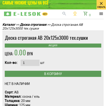
САМЫЕ НИЗКИЕ ЦЕНЫ НА ВСЁ
close
скрыть
search
pin_drop
shopping_cart
menu
0
Каталог
>>
Доска строганая
>> Доска строганая AB
20x125x3000 тех.сушки
Доска строганая AB 20x125x3000 тех.сушки
АКЦИЯ!
0.00
ЦЕНА:
BYN
Кол-во:
шт
В КОРЗИНУ
НЕТ В НАЛИЧИИ
Сорт:
AB
Материал:
сосна / ель
Толщина:
20 мм
Ширина:
125 мм