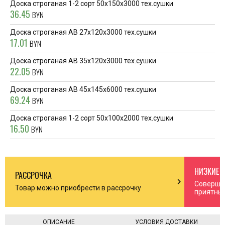
Доска строганая 1-2 сорт 50x150x3000 тех.сушки
36.45
BYN
Доска строганая AB 27x120x3000 тех.сушки
17.01
BYN
Доска строганая AB 35x120x3000 тех.сушки
22.05
BYN
Доска строганая AB 45x145x6000 тех.сушки
69.24
BYN
Доска строганая 1-2 сорт 50x100x2000 тех.сушки
16.50
BYN
НИЗКИЕ 
РАССРОЧКА
n_right
chevron_right
Соверша
Товар можно приобрести в рассрочку
приятны
ОПИСАНИЕ
УСЛОВИЯ ДОСТАВКИ