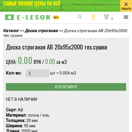
САМЫЕ НИЗКИЕ ЦЕНЫ НА ВСЁ
close
скрыть
search
pin_drop
shopping_cart
menu
0
Каталог
>>
Доска строганая
>> Доска строганая AB 20x95x2000
тех.сушки
Доска строганая AB 20x95x2000 тех.сушки
0.00
0.00
ЦЕНА:
BYN /
за м3
Кол-во:
шт =
0.004
м3
В КОРЗИНУ
НЕТ В НАЛИЧИИ
Сорт:
AB
Материал:
сосна / ель
Толщина:
20 мм
Ширина:
95 мм
Длина:
2000 мм