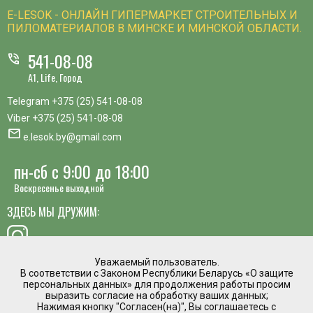
E-LESOK - ОНЛАЙН ГИПЕРМАРКЕТ СТРОИТЕЛЬНЫХ И
ПИЛОМАТЕРИАЛОВ В МИНСКЕ И МИНСКОЙ ОБЛАСТИ.
541-08-08
phone_in_talk
A1, Life, Город
Telegram
+375 (25) 541-08-08
Viber
+375 (25) 541-08-08
mail
e.lesok.by@gmail.com
пн-сб с 9:00 до 18:00
Воскресенье выходной
ЗДЕСЬ МЫ ДРУЖИМ:
Уважаемый пользователь.
В соответствии с Законом Республики Беларусь «О защите
хотите предложить идею, похвалить сотрудника или
персональных данных» для продолжения работы просим
пожаловаться?
выразить согласие на обработку ваших данных;
Нажимая кнопку "Согласен(на)", Вы соглашаетесь с