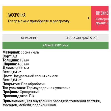
НИЗКИЕ 
РАССРОЧКА
n_right
chevron_right
Соверша
Товар можно приобрести в рассрочку
приятны
ОПИСАНИЕ
УСЛОВИЯ ДОСТАВКИ
ХАРАКТЕРИСТИКИ
Материал:
сосна / ель
Сорт:
АВ
Толщина:
18 мм
Ширина:
400 мм
Длина:
2000 мм
Вес:
6,84 кг
Цвет:
Натуральной сосны или ели
Вес:
6,84 кг
Покрытие:
Без обработки
Тип упаковки:
Термоусадочная упаковка
Профиль:
Сращенный
Производство:
РФ
Применение:
Для внутренних работ,изготовления лестниц,
фасадов, мебели, подоконников.