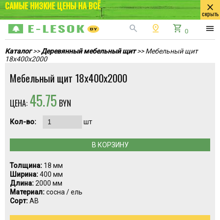
САМЫЕ НИЗКИЕ ЦЕНЫ НА ВСЁ
close
скрыть
search
pin_drop
shopping_cart
menu
0
Каталог
>>
Деревянный мебельный щит
>> Мебельный щит
18x400x2000
Мебельный щит 18x400x2000
45.75
ЦЕНА:
BYN
Кол-во:
шт
В КОРЗИНУ
Толщина:
18 мм
Ширина:
400 мм
Длина:
2000 мм
Материал:
сосна / ель
Сорт:
АВ