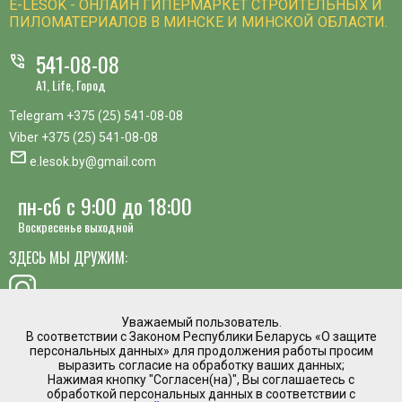
E-LESOK - ОНЛАЙН ГИПЕРМАРКЕТ СТРОИТЕЛЬНЫХ И
ПИЛОМАТЕРИАЛОВ В МИНСКЕ И МИНСКОЙ ОБЛАСТИ.
541-08-08
phone_in_talk
A1, Life, Город
Telegram
+375 (25) 541-08-08
Viber
+375 (25) 541-08-08
mail
e.lesok.by@gmail.com
пн-сб с 9:00 до 18:00
Воскресенье выходной
ЗДЕСЬ МЫ ДРУЖИМ:
Уважаемый пользователь.
В соответствии с Законом Республики Беларусь «О защите
хотите предложить идею, похвалить сотрудника или
персональных данных» для продолжения работы просим
пожаловаться?
выразить согласие на обработку ваших данных;
Нажимая кнопку "Согласен(на)", Вы соглашаетесь с
mail
обработкой персональных данных в соответствии с
Написать директору