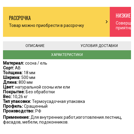
НИЗКИЕ 
РАССРОЧКА
n_right
chevron_right
Соверша
Товар можно приобрести в рассрочку
приятны
ОПИСАНИЕ
УСЛОВИЯ ДОСТАВКИ
ХАРАКТЕРИСТИКИ
Материал:
сосна / ель
Сорт:
АВ
Толщина:
18 мм
Ширина:
500 мм
Длина:
800 мм
Цвет:
натуральной сосны или ели
Покрытие:
Без обработки
Вес:
10,26 кг
Тип упаковки:
Термоусадочная упаковка
Профиль:
Сращенный
Производство:
РФ
Применение:
Для внутренних работ,изготовления лестниц,
фасадов, мебели, подоконников.