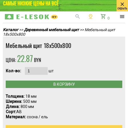
САМЫЕ НИЗКИЕ ЦЕНЫ НА ВСЁ
close
скрыть
search
pin_drop
shopping_cart
menu
0
Каталог
>>
Деревянный мебельный щит
>> Мебельный щит
18x500x800
Мебельный щит 18x500x800
22.87
ЦЕНА:
BYN
Кол-во:
шт
В КОРЗИНУ
Толщина:
18 мм
Ширина:
500 мм
Длина:
800 мм
Сорт:
АВ
Материал:
сосна / ель