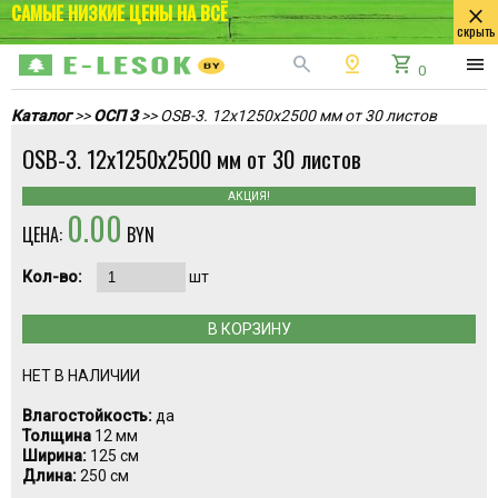
САМЫЕ НИЗКИЕ ЦЕНЫ НА ВСЁ
close
скрыть
search
pin_drop
shopping_cart
menu
0
Каталог
>>
ОСП 3
>> OSB-3. 12х1250х2500 мм от 30 листов
OSB-3. 12х1250х2500 мм от 30 листов
АКЦИЯ!
0.00
ЦЕНА:
BYN
Кол-во:
шт
В КОРЗИНУ
НЕТ В НАЛИЧИИ
Влагостойкость:
да
Толщина
12 мм
Ширина:
125 см
Длина:
250 см