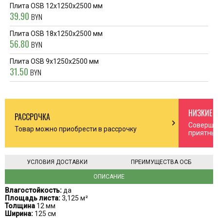
Плита OSB 12х1250х2500 мм
39.90
BYN
Плита OSB 18х1250х2500 мм
56.80
BYN
Плита OSB 9х1250х2500 мм
31.50
BYN
НИЗКИЕ 
РАССРОЧКА
n_right
chevron_right
Соверша
Товар можно приобрести в рассрочку
приятны
УСЛОВИЯ ДОСТАВКИ
ПРЕИМУЩЕСТВА ОСБ
ОПИСАНИЕ
Влагостойкость:
да
Площадь листа:
3,125 м²
Толщина
12 мм
Ширина:
125 см