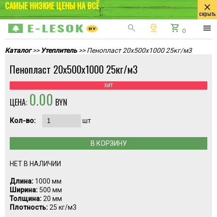
САМЫЕ НИЗКИЕ ЦЕНЫ НА ВСЁ
close
скрыть
search
pin_drop
shopping_cart
menu
0
Каталог
>>
Утеплитель
>> Пенопласт 20х500х1000 25кг/м3
Пенопласт 20х500х1000 25кг/м3
ХИТ
0.00
ЦЕНА:
BYN
Кол-во:
шт
В КОРЗИНУ
НЕТ В НАЛИЧИИ
Длина:
1000 мм
Ширина:
500 мм
Толщина:
20 мм
Плотность:
25 кг/м3