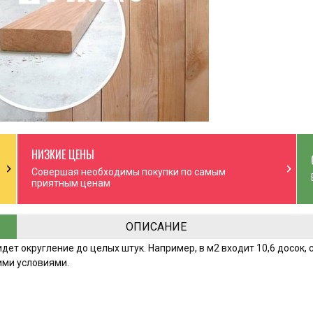
НИЗКИЕ ЦЕНЫ
chevron_right
chevron_right
Совершая необходимы покупки по самым
приятным ценам
ОПИСАНИЕ
т округление до целых штук. Например, в м2 входит 10,6 досок, с
ими условиями.