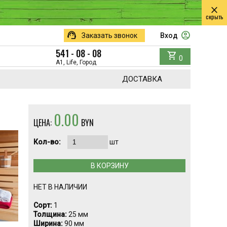
close
скрыть
support_agent
account_circle
Заказать звонок
Вход
541 - 08 - 08
shopping_cart
0
A1, Life, Город
ДОСТАВКА
0.00
ЦЕНА:
BYN
Кол-во:
шт
В КОРЗИНУ
НЕТ В НАЛИЧИИ
Сорт:
1
Толщина:
25 мм
Ширина:
90 мм