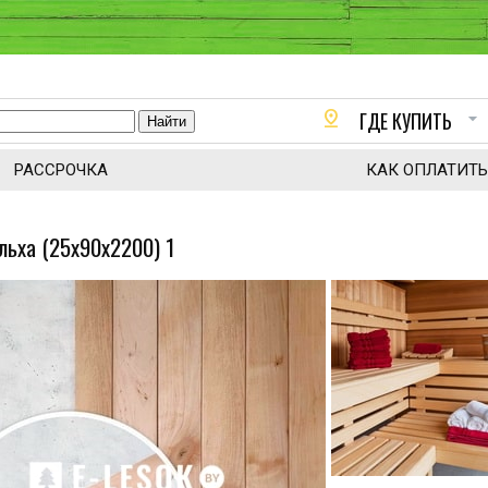
pin_drop
arrow_drop_down
ГДЕ КУПИТЬ
РАССРОЧКА
КАК ОПЛАТИТЬ
льха (25x90x2200) 1