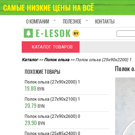
САМЫЕ НИЗКИЕ ЦЕНЫ НА ВСЁ
arrow_drop_down
arrow_drop_down
О КОМПАНИИ
ПОЛЕЗНОЕ
КОНТАКТЫ
КАТАЛОГ ТОВАРОВ
Каталог
>>
Полок ольха
>> Полок ольха (25x90x2200) 1
Полок о
ПОХОЖИЕ ТОВАРЫ
Полок ольха (27x90x2000) 1
19.80
BYN
Полок ольха (27x90x2100) 1
20.79
BYN
Полок ольха (27x90x2600) 0
29.90
BYN
Полок ольха (25x85x2400) 0