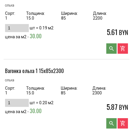
ольха
Сорт:
Толщина:
Ширина:
Длина:
1
15.0
85
2200
шт =
0.19
м2
5.61
BYN
30.00
цена за м2 -
search
add_shopping_cart
Вагонка ольха 1 15х85х2300
ольха
Сорт:
Толщина:
Ширина:
Длина:
1
15.0
85
2300
шт =
0.20
м2
5.87
BYN
30.00
цена за м2 -
search
add_shopping_cart