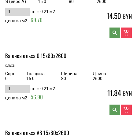
Э (евро А)
15.0
80
2600
шт =
0.21
м2
14.50
BYN
69.70
цена за м2 -
search
add_shopping_cart
Вагонка ольха 0 15х80х2600
ольха
Сорт:
Толщина:
Ширина:
Длина:
0
15.0
80
2600
шт =
0.21
м2
11.84
BYN
56.90
цена за м2 -
search
add_shopping_cart
Вагонка ольха AB 15х80х2600