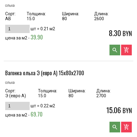
ольха
Сорт:
Толщина:
Ширина:
Длина:
AB
15.0
80
2600
шт =
0.21
м2
8.30
BYN
39.90
цена за м2 -
search
add_shopping_cart
Вагонка ольха Э (евро А) 15х80х2700
ольха
Сорт:
Толщина:
Ширина:
Длина:
Э (евро А)
15.0
80
2700
шт =
0.22
м2
15.06
BYN
69.70
цена за м2 -
search
add_shopping_cart