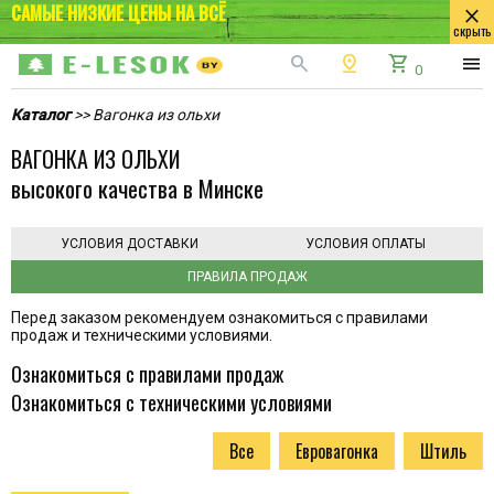
САМЫЕ НИЗКИЕ ЦЕНЫ НА ВСЁ
close
скрыть
search
pin_drop
shopping_cart
menu
0
Каталог
>> Вагонка из ольхи
ВАГОНКА ИЗ ОЛЬХИ
высокого качества в Минске
УСЛОВИЯ ДОСТАВКИ
УСЛОВИЯ ОПЛАТЫ
ПРАВИЛА ПРОДАЖ
Перед заказом рекомендуем ознакомиться с правилами
продаж и техническими условиями.
Ознакомиться с правилами продаж
Ознакомиться с техническими условиями
Все
Евровагонка
Штиль