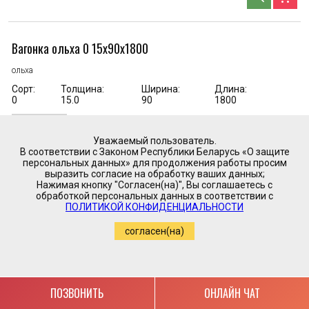
Вагонка ольха 0 15х90х1800
ольха
Сорт:
Толщина:
Ширина:
Длина:
0
15.0
90
1800
шт =
0.16
м2
9.22
BYN
56.90
Уважаемый пользователь.
цена за м2 -
В соответствии с Законом Республики Беларусь «О защите
персональных данных» для продолжения работы просим
search
add_shopping_cart
выразить согласие на обработку ваших данных;
Нажимая кнопку "Согласен(на)", Вы соглашаетесь с
обработкой персональных данных в соответствии с
ПОЛИТИКОЙ КОНФИДЕНЦИАЛЬНОСТИ
Вагонка ольха AB 15х90х1800
согласен(на)
ольха
Сорт:
Толщина:
Ширина:
Длина:
AB
15.0
90
1800
ПОЗВОНИТЬ
ОНЛАЙН ЧАТ
шт =
0.16
м2
6.46
BYN