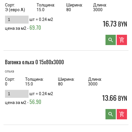
Сорт:
Толщина:
Ширина:
Длина:
Э (евро А)
15.0
80
3000
шт =
0.24
м2
16.73
BYN
69.70
цена за м2 -
search
add_shopping_cart
Вагонка ольха 0 15х80х3000
ольха
Сорт:
Толщина:
Ширина:
Длина:
0
15.0
80
3000
шт =
0.24
м2
13.66
BYN
56.90
цена за м2 -
search
add_shopping_cart