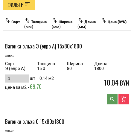
sort
ФИЛЬТР
swap_vert
swap_vert
swap_vert
swap_vert
swap_vert
Сорт
Толщина
Ширина
Длина
Цена (BYN)
(мм)
(мм)
(мм)
Вагонка ольха Э (евро А) 15х80х1800
ольха
Сорт:
Толщина:
Ширина:
Длина:
Э (евро А)
15.0
80
1800
шт =
0.14
м2
10.04
BYN
69.70
цена за м2 -
search
add_shopping_cart
Вагонка ольха 0 15х80х1800
ольха