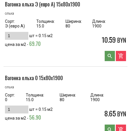
Вагонка ольха Э (евро А) 15х80х1900
ольха
Сорт:
Толщина:
Ширина:
Длина:
Э (евро А)
15.0
80
1900
шт =
0.15
м2
10.59
BYN
69.70
цена за м2 -
search
add_shopping_cart
Вагонка ольха 0 15х80х1900
ольха
Сорт:
Толщина:
Ширина:
Длина:
0
15.0
80
1900
шт =
0.15
м2
8.65
BYN
56.90
цена за м2 -
search
add_shopping_cart