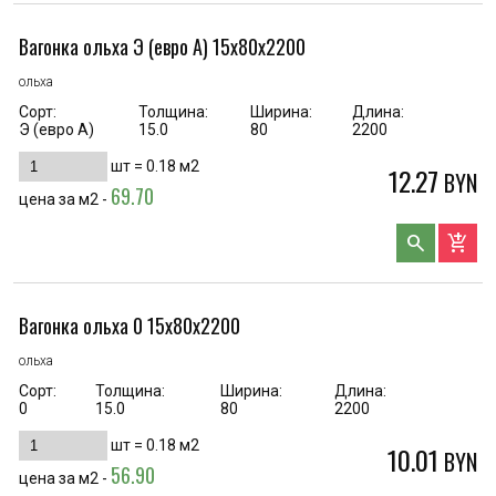
Вагонка ольха Э (евро А) 15х80х2200
ольха
Сорт:
Толщина:
Ширина:
Длина:
Э (евро А)
15.0
80
2200
шт =
0.18
м2
12.27
BYN
69.70
цена за м2 -
search
add_shopping_cart
Вагонка ольха 0 15х80х2200
ольха
Сорт:
Толщина:
Ширина:
Длина:
0
15.0
80
2200
шт =
0.18
м2
10.01
BYN
56.90
цена за м2 -