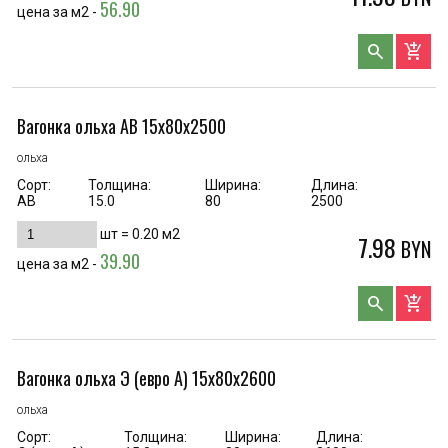
56.90
цена за м2 -
search
add_shopping_cart
Вагонка ольха AB 15х80х2500
ольха
Сорт:
Толщина:
Ширина:
Длина:
AB
15.0
80
2500
шт =
0.20
м2
7.98
BYN
39.90
цена за м2 -
search
add_shopping_cart
Вагонка ольха Э (евро А) 15х80х2600
ольха
Сорт:
Толщина:
Ширина:
Длина: