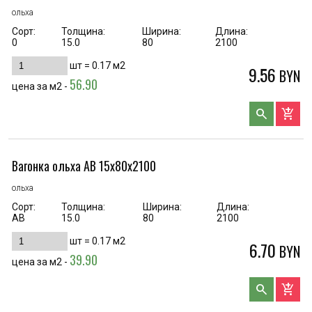
ольха
Сорт:
Толщина:
Ширина:
Длина:
0
15.0
80
2100
шт =
0.17
м2
9.56
BYN
56.90
цена за м2 -
search
add_shopping_cart
Вагонка ольха AB 15х80х2100
ольха
Сорт:
Толщина:
Ширина:
Длина:
AB
15.0
80
2100
шт =
0.17
м2
6.70
BYN
39.90
цена за м2 -
search
add_shopping_cart