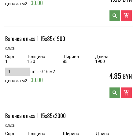
30.00
цена за м2 -
search
add_shopping_cart
Вагонка ольха 1 15х85х1900
ольха
Сорт:
Толщина:
Ширина:
Длина:
1
15.0
85
1900
шт =
0.16
м2
4.85
BYN
30.00
цена за м2 -
search
add_shopping_cart
Вагонка ольха 1 15х85х2000
ольха
Сорт:
Толщина:
Ширина:
Длина: