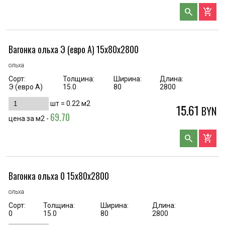
search
add_shopping_cart
Вагонка ольха Э (евро А) 15х80х2800
ольха
Сорт:
Толщина:
Ширина:
Длина:
Э (евро А)
15.0
80
2800
шт =
0.22
м2
15.61
BYN
69.70
цена за м2 -
search
add_shopping_cart
Вагонка ольха 0 15х80х2800
ольха
Сорт:
Толщина:
Ширина:
Длина:
0
15.0
80
2800