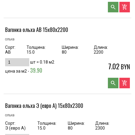
search
add_shopping_cart
Вагонка ольха AB 15х80х2200
ольха
Сорт:
Толщина:
Ширина:
Длина:
AB
15.0
80
2200
шт =
0.18
м2
7.02
BYN
39.90
цена за м2 -
search
add_shopping_cart
Вагонка ольха Э (евро А) 15х80х2300
ольха
Сорт:
Толщина:
Ширина:
Длина:
Э (евро А)
15.0
80
2300