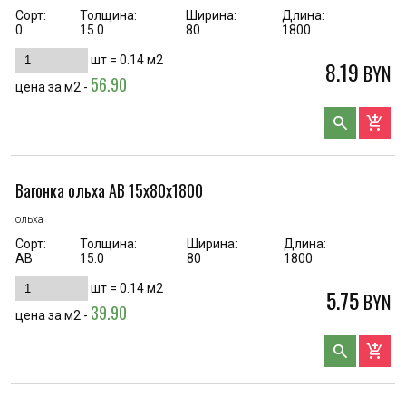
Сорт:
Толщина:
Ширина:
Длина:
0
15.0
80
1800
шт =
0.14
м2
8.19
BYN
56.90
цена за м2 -
search
add_shopping_cart
Вагонка ольха AB 15х80х1800
ольха
Сорт:
Толщина:
Ширина:
Длина:
AB
15.0
80
1800
шт =
0.14
м2
5.75
BYN
39.90
цена за м2 -
search
add_shopping_cart