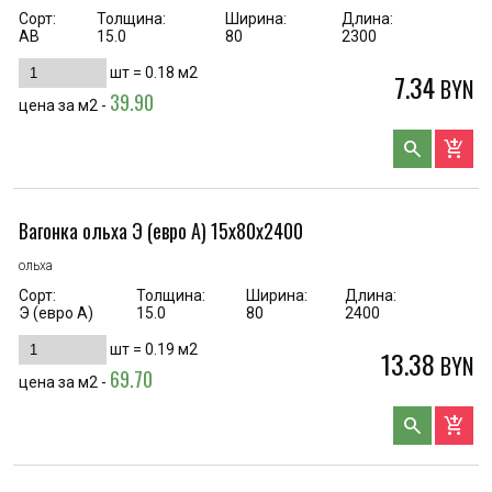
Сорт:
Толщина:
Ширина:
Длина:
AB
15.0
80
2300
шт =
0.18
м2
7.34
BYN
39.90
цена за м2 -
search
add_shopping_cart
Вагонка ольха Э (евро А) 15х80х2400
ольха
Сорт:
Толщина:
Ширина:
Длина:
Э (евро А)
15.0
80
2400
шт =
0.19
м2
13.38
BYN
69.70
цена за м2 -
search
add_shopping_cart