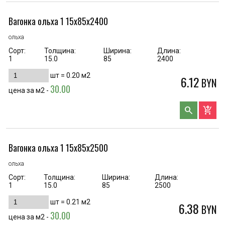
Вагонка ольха 1 15х85х2400
ольха
Сорт:
Толщина:
Ширина:
Длина:
1
15.0
85
2400
шт =
0.20
м2
6.12
BYN
30.00
цена за м2 -
search
add_shopping_cart
Вагонка ольха 1 15х85х2500
ольха
Сорт:
Толщина:
Ширина:
Длина:
1
15.0
85
2500
шт =
0.21
м2
6.38
BYN
30.00
цена за м2 -