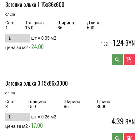
Вагонка ольха 1 15х86х600
ольха
Сорт:
Толщина:
Ширина:
Длина:
1
15.0
86
600
шт =
0.05
м2
1.24
BYN
1.32
24.00
цена за м2 -
search
add_shopping_cart
Вагонка ольха 3 15х86х3000
ольха
Сорт:
Толщина:
Ширина:
Длина:
3
15.0
86
3000
шт =
0.26
м2
4.39
BYN
17.00
цена за м2 -
search
add_shopping_cart