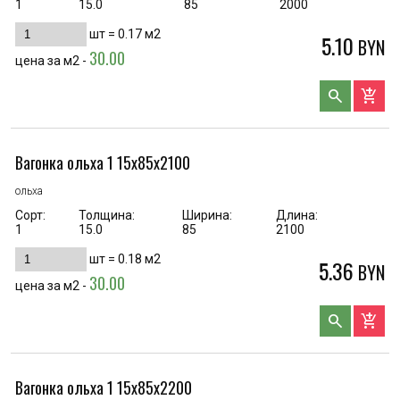
1
15.0
85
2000
шт =
0.17
м2
5.10
BYN
30.00
цена за м2 -
search
add_shopping_cart
Вагонка ольха 1 15х85х2100
ольха
Сорт:
Толщина:
Ширина:
Длина:
1
15.0
85
2100
шт =
0.18
м2
5.36
BYN
30.00
цена за м2 -
search
add_shopping_cart
Вагонка ольха 1 15х85х2200