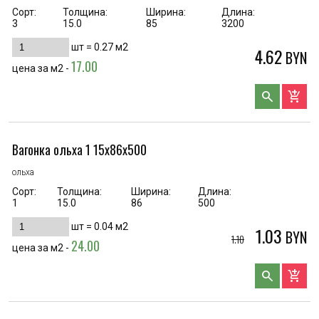
Сорт:
Толщина:
Ширина:
Длина:
3
15.0
85
3200
шт =
0.27
м2
4.62
BYN
17.00
цена за м2 -
search
add_shopping_cart
Вагонка ольха 1 15х86х500
ольха
Сорт:
Толщина:
Ширина:
Длина:
1
15.0
86
500
шт =
0.04
м2
1.03
BYN
1.10
24.00
цена за м2 -
search
add_shopping_cart