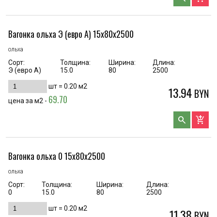
Вагонка ольха Э (евро А) 15х80х2500
ольха
Сорт:
Толщина:
Ширина:
Длина:
Э (евро А)
15.0
80
2500
шт =
0.20
м2
13.94
BYN
69.70
цена за м2 -
search
add_shopping_cart
Вагонка ольха 0 15х80х2500
ольха
Сорт:
Толщина:
Ширина:
Длина:
0
15.0
80
2500
шт =
0.20
м2
11.38
BYN