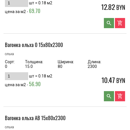
шт =
0.18
м2
12.82
BYN
69.70
цена за м2 -
search
add_shopping_cart
Вагонка ольха 0 15х80х2300
ольха
Сорт:
Толщина:
Ширина:
Длина:
0
15.0
80
2300
шт =
0.18
м2
10.47
BYN
56.90
цена за м2 -
search
add_shopping_cart
Вагонка ольха AB 15х80х2300
ольха