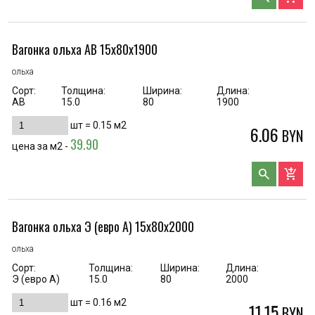
Вагонка ольха AB 15х80х1900
ольха
Сорт:
Толщина:
Ширина:
Длина:
AB
15.0
80
1900
шт =
0.15
м2
6.06
BYN
39.90
цена за м2 -
search
add_shopping_cart
Вагонка ольха Э (евро А) 15х80х2000
ольха
Сорт:
Толщина:
Ширина:
Длина:
Э (евро А)
15.0
80
2000
шт =
0.16
м2
11.15
BYN