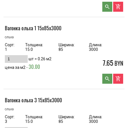
search
add_shopping_cart
Вагонка ольха 1 15х85х3000
ольха
Сорт:
Толщина:
Ширина:
Длина:
1
15.0
85
3000
шт =
0.26
м2
7.65
BYN
30.00
цена за м2 -
search
add_shopping_cart
Вагонка ольха 3 15х85х3000
ольха
Сорт:
Толщина:
Ширина:
Длина:
3
15.0
85
3000