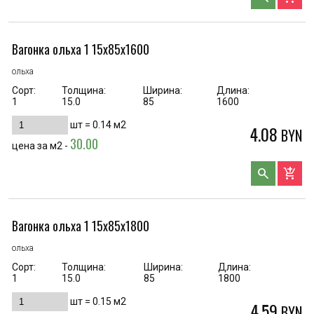
Вагонка ольха 1 15х85х1600
ольха
Сорт:
Толщина:
Ширина:
Длина:
1
15.0
85
1600
шт =
0.14
м2
4.08
BYN
30.00
цена за м2 -
search
add_shopping_cart
Вагонка ольха 1 15х85х1800
ольха
Сорт:
Толщина:
Ширина:
Длина:
1
15.0
85
1800
шт =
0.15
м2
4.59
BYN