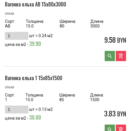
Вагонка ольха AB 15х80х3000
ольха
Сорт:
Толщина:
Ширина:
Длина:
AB
15.0
80
3000
шт =
0.24
м2
9.58
BYN
39.90
цена за м2 -
search
add_shopping_cart
Вагонка ольха 1 15х85х1500
ольха
Сорт:
Толщина:
Ширина:
Длина:
1
15.0
85
1500
шт =
0.13
м2
3.83
BYN
30.00
цена за м2 -
search
add_shopping_cart