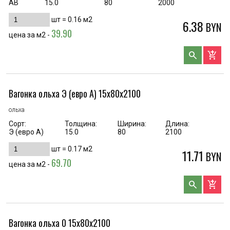
AB
15.0
80
2000
шт =
0.16
м2
6.38
BYN
39.90
цена за м2 -
search
add_shopping_cart
Вагонка ольха Э (евро А) 15х80х2100
ольха
Сорт:
Толщина:
Ширина:
Длина:
Э (евро А)
15.0
80
2100
шт =
0.17
м2
11.71
BYN
69.70
цена за м2 -
search
add_shopping_cart
Вагонка ольха 0 15х80х2100