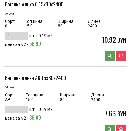
Вагонка ольха 0 15х80х2400
ольха
Сорт:
Толщина:
Ширина:
Длина:
0
15.0
80
2400
шт =
0.19
м2
10.92
BYN
56.90
цена за м2 -
search
add_shopping_cart
Вагонка ольха AB 15х80х2400
ольха
Сорт:
Толщина:
Ширина:
Длина:
AB
15.0
80
2400
шт =
0.19
м2
7.66
BYN
39.90
цена за м2 -
search
add_shopping_cart