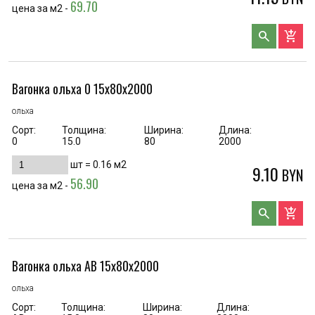
69.70
цена за м2 -
search
add_shopping_cart
Вагонка ольха 0 15х80х2000
ольха
Сорт:
Толщина:
Ширина:
Длина:
0
15.0
80
2000
шт =
0.16
м2
9.10
BYN
56.90
цена за м2 -
search
add_shopping_cart
Вагонка ольха AB 15х80х2000
ольха
Сорт:
Толщина:
Ширина:
Длина: