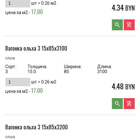
шт =
0.26
м2
4.34
BYN
17.00
цена за м2 -
search
add_shopping_cart
Вагонка ольха 3 15х85х3100
ольха
Сорт:
Толщина:
Ширина:
Длина:
3
15.0
85
3100
шт =
0.26
м2
4.48
BYN
17.00
цена за м2 -
search
add_shopping_cart
Вагонка ольха 3 15х85х3200
ольха