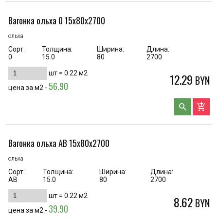
Вагонка ольха 0 15х80х2700
ольха
Сорт:
Толщина:
Ширина:
Длина:
0
15.0
80
2700
шт =
0.22
м2
12.29
BYN
56.90
цена за м2 -
search
add_shopping_cart
Вагонка ольха AB 15х80х2700
ольха
Сорт:
Толщина:
Ширина:
Длина:
AB
15.0
80
2700
шт =
0.22
м2
8.62
BYN
39.90
цена за м2 -