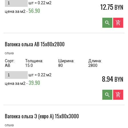
шт =
0.22
м2
12.75
BYN
56.90
цена за м2 -
search
add_shopping_cart
Вагонка ольха AB 15х80х2800
ольха
Сорт:
Толщина:
Ширина:
Длина:
AB
15.0
80
2800
шт =
0.22
м2
8.94
BYN
39.90
цена за м2 -
search
add_shopping_cart
Вагонка ольха Э (евро А) 15х80х3000
ольха