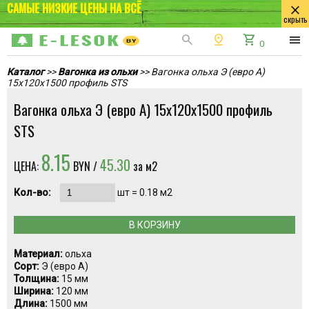
САМЫЕ НИЗКИЕ ЦЕНЫ НА ВСЁ
close
скрыть
search
pin_drop
shopping_cart
menu
0
Каталог
>>
Вагонка из ольхи
>> Вагонка ольха Э (евро А)
15х120х1500 профиль STS
Вагонка ольха Э (евро А) 15х120х1500 профиль
STS
8.15
45.30
ЦЕНА:
BYN /
за м2
Кол-во:
шт =
0.18
м2
В КОРЗИНУ
Материал:
ольха
Сорт:
Э (евро А)
Толщина:
15 мм
Ширина:
120 мм
Длина:
1500 мм