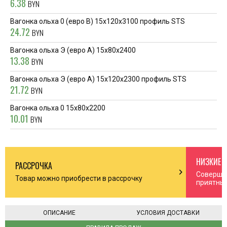
6.38
BYN
Вагонка ольха 0 (евро В) 15х120х3100 профиль STS
24.72
BYN
Вагонка ольха Э (евро А) 15х80х2400
13.38
BYN
Вагонка ольха Э (евро А) 15х120х2300 профиль STS
21.72
BYN
Вагонка ольха 0 15х80х2200
10.01
BYN
НИЗКИЕ 
РАССРОЧКА
n_right
chevron_right
Соверша
Товар можно приобрести в рассрочку
приятны
ОПИСАНИЕ
УСЛОВИЯ ДОСТАВКИ