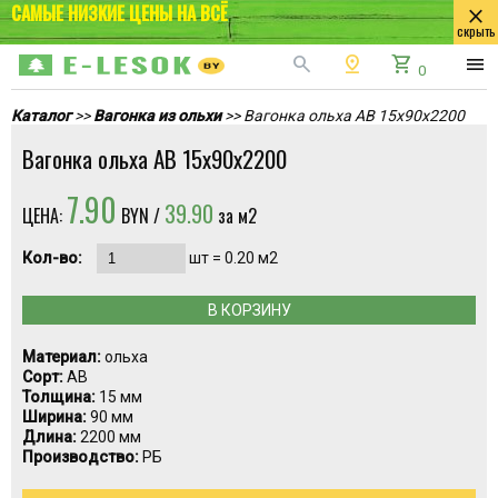
САМЫЕ НИЗКИЕ ЦЕНЫ НА ВСЁ
close
скрыть
search
pin_drop
shopping_cart
menu
0
Каталог
>>
Вагонка из ольхи
>> Вагонка ольха AB 15х90х2200
Вагонка ольха AB 15х90х2200
7.90
39.90
ЦЕНА:
BYN /
за м2
Кол-во:
шт =
0.20
м2
В КОРЗИНУ
Материал:
ольха
Сорт:
AB
Толщина:
15 мм
Ширина:
90 мм
Длина:
2200 мм
Производство:
РБ