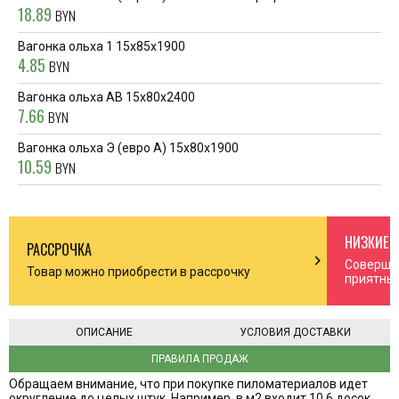
18.89
BYN
Вагонка ольха 1 15х85х1900
4.85
BYN
Вагонка ольха AB 15х80х2400
7.66
BYN
Вагонка ольха Э (евро А) 15х80х1900
10.59
BYN
НИЗКИЕ 
РАССРОЧКА
n_right
chevron_right
Соверша
Товар можно приобрести в рассрочку
приятны
ОПИСАНИЕ
УСЛОВИЯ ДОСТАВКИ
ПРАВИЛА ПРОДАЖ
Обращаем внимание, что при покупке пиломатериалов идет
округление до целых штук. Например, в м2 входит 10,6 досок,