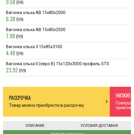
9.58
BYN
Вагонка ольха AB 15х80х2000
6.38
BYN
Вагонка ольха AB 15х80х2500
7.98
BYN
Вагонка ольха 3 15х85х3100
4.48
BYN
Вагонка ольха 0 (евро В) 15х120х3000 профиль STS
23.92
BYN
НИЗКИЕ 
РАССРОЧКА
n_right
chevron_right
Соверша
Товар можно приобрести в рассрочку
приятны
ОПИСАНИЕ
УСЛОВИЯ ДОСТАВКИ