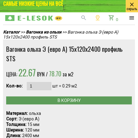
САМЫЕ НИЗКИЕ ЦЕНЫ НА ВСЁ
close
скрыть
search
pin_drop
shopping_cart
menu
0
Каталог
>>
Вагонка из ольхи
>> Вагонка ольха Э (евро А)
15х120х2400 профиль STS
Вагонка ольха Э (евро А) 15х120х2400 профиль
STS
22.67
78.70
ЦЕНА:
BYN /
за м2
Кол-во:
шт =
0.29
м2
В КОРЗИНУ
Материал:
ольха
Сорт:
Э (евро А)
Толщина:
15 мм
Ширина:
120 мм
Длина:
2400 мм