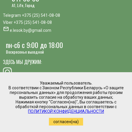
A1, Life, Город
Telegram
+375 (25) 541-08-08
Viber
+375 (25) 541-08-08
mail
e.lesok.by@gmail.com
пн-сб с 9:00 до 18:00
Воскресенье выходной
ЗДЕСЬ МЫ ДРУЖИМ:
Уважаемый пользователь.
В соответствии с Законом Республики Беларусь «О защите
хотите предложить идею, похвалить сотрудника или
персональных данных» для продолжения работы просим
пожаловаться?
выразить согласие на обработку ваших данных;
Нажимая кнопку "Согласен(на)", Вы соглашаетесь с
mail
обработкой персональных данных в соответствии с
Написать директору
ПОЛИТИКОЙ КОНФИДЕНЦИАЛЬНОСТИ
Интернет магазин временно приостановил
согласен(на)
работу.
Регистрация в торговом реестре №475961 от