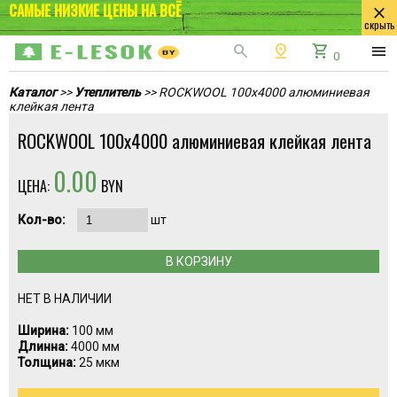
САМЫЕ НИЗКИЕ ЦЕНЫ НА ВСЁ
close
скрыть
search
pin_drop
shopping_cart
menu
0
Каталог
>>
Утеплитель
>> ROCKWOOL 100x4000 алюминиевая
клейкая лента
ROCKWOOL 100x4000 алюминиевая клейкая лента
0.00
ЦЕНА:
BYN
Кол-во:
шт
В КОРЗИНУ
НЕТ В НАЛИЧИИ
Ширина:
100 мм
Длинна:
4000 мм
Толщина:
25 мкм