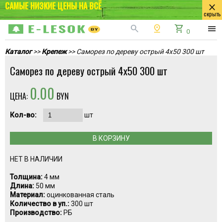
САМЫЕ НИЗКИЕ ЦЕНЫ НА ВСЁ
close
скрыть
search
pin_drop
shopping_cart
menu
0
Каталог
>>
Крепеж
>> Саморез по дереву острый 4х50 300 шт
Саморез по дереву острый 4х50 300 шт
0.00
ЦЕНА:
BYN
Кол-во:
шт
В КОРЗИНУ
НЕТ В НАЛИЧИИ
Толщина:
4 мм
Длина:
50 мм
Материал:
оцинкованная сталь
Количество в уп.:
300 шт
Производство:
РБ