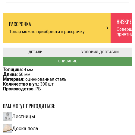
НИЗКИЕ 
РАССРОЧКА
n_right
chevron_right
Соверша
Товар можно приобрести в рассрочку
приятны
ДЕТАЛИ
УСЛОВИЯ ДОСТАВКИ
ОПИСАНИЕ
Толщина:
4 мм
Длина:
50 мм
Материал:
оцинкованная сталь
Количество в уп.:
300 шт
Производство:
РБ
ВАМ МОГУТ ПРИГОДИТЬСЯ:
Лестницы
Доска пола