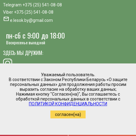
Telegram
+375 (25) 541-08-08
Viber
+375 (25) 541-08-08
mail
e.lesok.by@gmail.com
пн-сб с 9:00 до 18:00
Воскресенье выходной
ЗДЕСЬ МЫ ДРУЖИМ:
Уважаемый пользователь.
В соответствии с Законом Республики Беларусь «О защите
хотите предложить идею, похвалить сотрудника или
персональных данных» для продолжения работы просим
пожаловаться?
выразить согласие на обработку ваших данных;
Нажимая кнопку "Согласен(на)", Вы соглашаетесь с
mail
обработкой персональных данных в соответствии с
Написать директору
ПОЛИТИКОЙ КОНФИДЕНЦИАЛЬНОСТИ
Интернет магазин временно приостановил
согласен(на)
работу.
Регистрация в торговом реестре №475961 от
05.03.2020
Copyright by www.e-lesok.by (2019-2022)