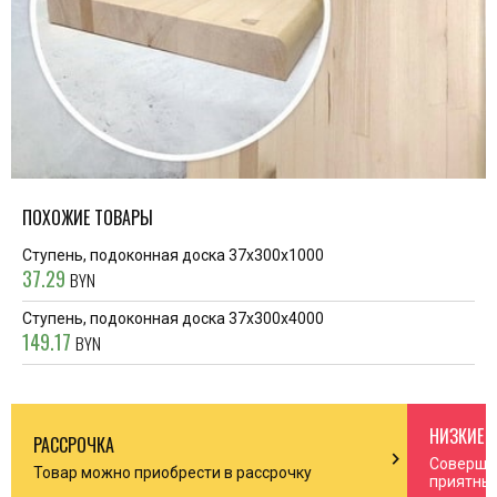
ПОХОЖИЕ ТОВАРЫ
Ступень, подоконная доска 37x300x1000
37.29
BYN
Ступень, подоконная доска 37x300x4000
149.17
BYN
НИЗКИЕ 
РАССРОЧКА
n_right
chevron_right
Соверша
Товар можно приобрести в рассрочку
приятны