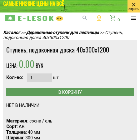
САМЫЕ НИЗКИЕ ЦЕНЫ НА ВСЁ
close
скрыть
search
pin_drop
shopping_cart
menu
0
Каталог
>>
Деревянные ступени для лестницы
>> Ступень,
подоконная доска 40x300x1200
Ступень, подоконная доска 40x300x1200
0.00
ЦЕНА:
BYN
Кол-во:
шт
В КОРЗИНУ
НЕТ В НАЛИЧИИ
Материал:
сосна / ель
Сорт:
АВ
Толщина:
40 мм
Ширина:
300 мм