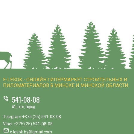
E-LESOK - ОНЛАЙН ГИПЕРМАРКЕТ СТРОИТЕЛЬНЫХ И
ПИЛОМАТЕРИАЛОВ В МИНСКЕ И МИНСКОЙ ОБЛАСТИ.
541-08-08
phone_in_talk
A1, Life, Город
Telegram
+375 (25) 541-08-08
Viber
+375 (25) 541-08-08
mail
e.lesok.by@gmail.com