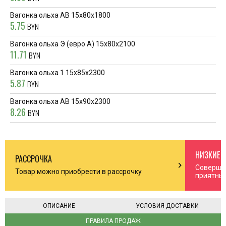
Вагонка ольха AB 15х80х1800
5.75
BYN
Вагонка ольха Э (евро А) 15х80х2100
11.71
BYN
Вагонка ольха 1 15х85х2300
5.87
BYN
Вагонка ольха AB 15х90х2300
8.26
BYN
НИЗКИЕ 
РАССРОЧКА
n_right
chevron_right
Соверша
Товар можно приобрести в рассрочку
приятны
ОПИСАНИЕ
УСЛОВИЯ ДОСТАВКИ
ПРАВИЛА ПРОДАЖ