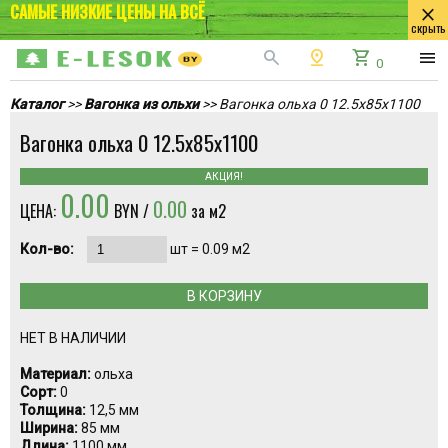
САМЫЕ НИЗКИЕ ЦЕНЫ НА ВСЁ
close
скрыть
search
pin_drop
shopping_cart
menu
0
Каталог
>>
Вагонка из ольхи
>> Вагонка ольха 0 12.5х85х1100
Вагонка ольха 0 12.5х85х1100
АКЦИЯ!
0.00
0.00
ЦЕНА:
BYN /
за м2
Кол-во:
шт =
0.09
м2
В КОРЗИНУ
НЕТ В НАЛИЧИИ
Материал:
ольха
Сорт:
0
Толщина:
12,5 мм
Ширина:
85 мм
Длина:
1100 мм