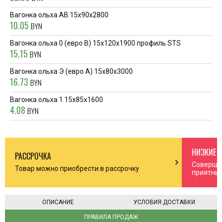
Вагонка ольха AB 15х90х2800
10.05
BYN
Вагонка ольха 0 (евро В) 15х120х1900 профиль STS
15.15
BYN
Вагонка ольха Э (евро А) 15х80х3000
16.73
BYN
Вагонка ольха 1 15х85х1600
4.08
BYN
НИЗКИЕ 
РАССРОЧКА
n_right
chevron_right
Соверша
Товар можно приобрести в рассрочку
приятны
ОПИСАНИЕ
УСЛОВИЯ ДОСТАВКИ
ПРАВИЛА ПРОДАЖ