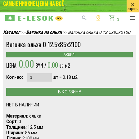
САМЫЕ НИЗКИЕ ЦЕНЫ НА ВСЁ
close
скрыть
search
pin_drop
shopping_cart
menu
0
Каталог
>>
Вагонка из ольхи
>> Вагонка ольха 0 12.5х85х2100
Вагонка ольха 0 12.5х85х2100
АКЦИЯ!
0.00
0.00
ЦЕНА:
BYN /
за м2
Кол-во:
шт =
0.18
м2
В КОРЗИНУ
НЕТ В НАЛИЧИИ
Материал:
ольха
Сорт:
0
Толщина:
12,5 мм
Ширина:
85 мм
Длина:
2100 мм