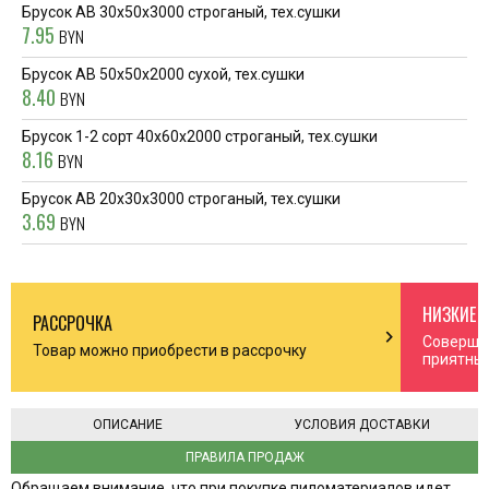
Брусок AB 30x50x3000 строганый, тех.сушки
7.95
BYN
Брусок AB 50x50x2000 сухой, тех.сушки
8.40
BYN
Брусок 1-2 сорт 40x60x2000 строганый, тех.сушки
8.16
BYN
Брусок АВ 20x30x3000 строганый, тех.сушки
3.69
BYN
НИЗКИЕ 
РАССРОЧКА
n_right
chevron_right
Соверша
Товар можно приобрести в рассрочку
приятны
ОПИСАНИЕ
УСЛОВИЯ ДОСТАВКИ
ПРАВИЛА ПРОДАЖ
Обращаем внимание, что при покупке пиломатериалов идет