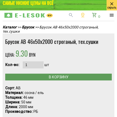
САМЫЕ НИЗКИЕ ЦЕНЫ НА ВСЁ
close
скрыть
search
pin_drop
shopping_cart
menu
0
Каталог
>>
Брусок
>> Брусок AB 46x50x2000 строганый,
тех.сушки
Брусок AB 46x50x2000 строганый, тех.сушки
9.30
ЦЕНА:
BYN
Кол-во:
шт
В КОРЗИНУ
Сорт:
АВ
Материал:
сосна / ель
Толщина:
46 мм
Ширина:
50 мм
Длина:
2000 мм
Производство:
РБ